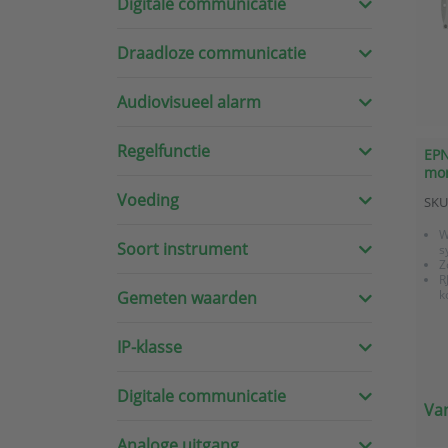
Digitale communicatie
Draadloze communicatie
Audiovisueel alarm
Regelfunctie
EPN
mon
met
Voeding
SKU
W
Soort instrument
s
Z
R
k
Gemeten waarden
IP-klasse
Digitale communicatie
Van
Analoge uitgang