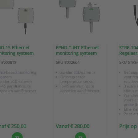
D-1S Ethernet
EPND-T-INT Ethernet
STRE-104
itoring systeem
monitoring systeem
Regelaar 
 1 aansluiting
met geïntegreerde
3x digi i
8000818
SKU
8002664
SKU
STRE
temperatuur sensor
Ethernet
eb-based monitoring
Zonder LCD-scherm
Geïnteg
ysteem
Geïntegreerde
voor te
onder LCD-scherm
temperatuur sensor
relatiev
J-45 aansluiting, te
RJ-45 aansluiting, te
3 extra 
oppelen aan Ethernet
koppelen aan Ethernet
status 
Wandmon
voorzie
probe (k
Ethernet
2x relai
aanstur
apparat
af € 250,00
Vanaf € 280,00
Prijs o