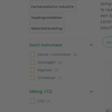
tempe
Farmaceutische industrie
te re
een b
Voedingsmiddelen
centr
besch
Waterbehandeling
Sor
Soort instrument
Sensor / transmitter
Datalogger
Regelaar
Schakelaar
Meting: CO2
CO2
AT-