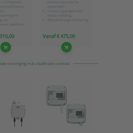
e vochtigheid,
aansturing externe
 atmosferische
apparaten
sor
3 extra ingangen voor
nitoring en
status melding
g via
Wandmontage behuizing
ensor platform
buffering,
n voor 40.000
 310,00
Vanaf € 475,00
arden
 gevoed
ale ontzorging m.b.v kalibratie contract