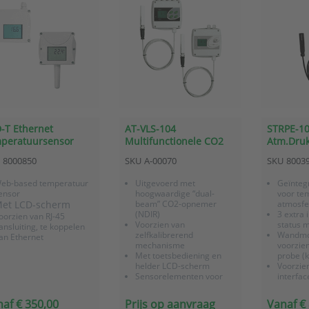
-T Ethernet
AT-VLS-104
STRPE-10
peratuursensor
Multifunctionele CO2
Atm.Druk
sensor en regelaar met
probe), 3
8000850
SKU
A-00070
SKU
8003
externe meetprobe en
2x relais
2 relais
eb-based temperatuur
Uitgevoerd met
Geïnteg
ensor
hoogwaardige “dual-
voor tem
et LCD-scherm
beam” CO2-opnemer
atmosfe
(NDIR)
3 extra 
oorzien van RJ-45
Voorzien van
status 
ansluiting, te koppelen
zelfkalibrerend
Wandmon
an Ethernet
mechanisme
voorzie
Met toetsbediening en
probe (k
helder LCD-scherm
Voorzie
Sensorelementen voor
interfac
optioneel temperatuur en
uitgang 
relatieve vochtigheid
externe
af € 350,00
Prijs op aanvraag
Vanaf €