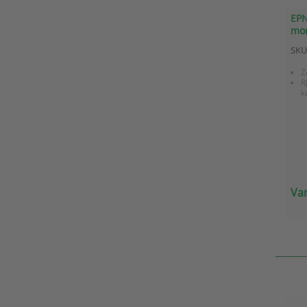
EPN
mon
met
SKU
aan
tem
Z
R
k
Van