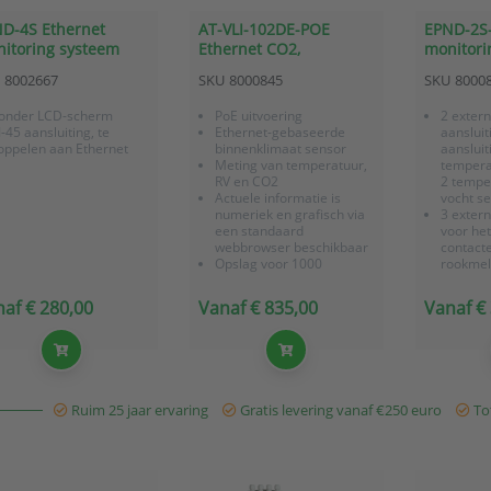
D-4S Ethernet
AT-VLI-102DE-POE
EPND-2S-
itoring systeem
Ethernet CO2,
monitori
 4 sensor
temperatuur en RV
2 sensor
8002667
SKU
8000845
SKU
8000
sluitingen voor
Sensor met PoE
contacta
peratuur en RV
onder LCD-scherm
PoE uitvoering
2 exter
J-45 aansluiting, te
Ethernet-gebaseerde
aansluit
oppelen aan Ethernet
binnenklimaat sensor
aansluit
Meting van temperatuur,
tempera
RV en CO2
2 tempe
Actuele informatie is
vocht s
numeriek en grafisch via
3 extern
een standaard
voor he
webbrowser beschikbaar
contacte
Opslag voor 1000
rookmel
meetwaarden per
waterme
grootheid
spannin
af € 280,00
Vanaf € 835,00
Vanaf €
Alarmering via E-mail,
Zonder 
SNMP-traps of als SMS-
Voorzien
tekstbericht (o.b.v.
aansluit
mailforwarding)
aan Eth
Ruim 25 jaar ervaring
Gratis levering vanaf €250 euro
Tot