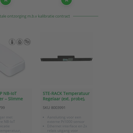
meetwaarden
Batterij gevoed
ale ontzorging m.b.v kalibratie contract
P NB-IoT
STE-RACK Temperatuur
er – Slimme
Regelaar (ext. probe),
imaatsensor
3x dig.ingang, 2x relais,
799
SKU
8003991
peratuur, RV
Ethernet (rack versie)
ger met
Aansluiting voor een
ze NB-IoT
externe Pt1000 sensor
catie
Ethernet interface en 2x
 temperatuur,
relais uitgang voor