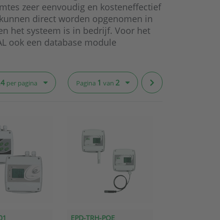
mtes zeer eenvoudig en kosteneffectief
n kunnen direct worden opgenomen in
n het systeem is in bedrijf. Voor het
TAL ook een database module
24
1
2
per pagina
Pagina
van
01
EPD-TRH-POE