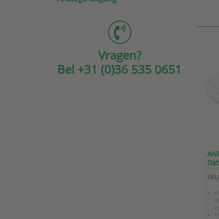
Vragen?
Bel
+31 (0)36 535 0651
ANB
Dat
Tem
SKU
rel
(ge
D
d
c
M