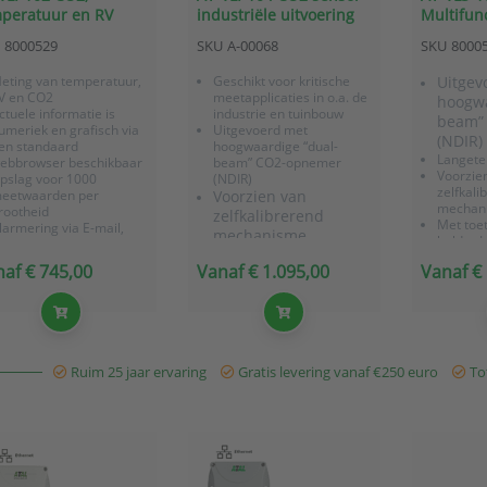
peratuur en RV
industriële uitvoering
Multifun
sor industrieel
met externe meetprobe
sensor e
8000529
SKU
A-00068
SKU
8000
relaisui
eting van temperatuur,
Geschikt voor kritische
Uitgev
V en CO2
meetapplicaties in o.a. de
hoogwa
ctuele informatie is
industrie en tuinbouw
beam”
umeriek en grafisch via
Uitgevoerd met
(NDIR)
en standaard
hoogwaardige “dual-
Langeter
ebbrowser beschikbaar
beam” CO2-opnemer
Voorzie
pslag voor 1000
(NDIR)
zelfkali
eetwaarden per
Voorzien van
mechan
rootheid
zelfkalibrerend
Met toe
larmering via E-mail,
mechanisme
helder 
NMP-traps of als SMS-
Sensore
ekstbericht (o.b.v.
af € 745,00
Vanaf € 1.095,00
Vanaf €
optione
ailforwarding)
RV
eschikt voor kritische
eetapplicaties in o.a. de
ndustrie en tuinbouw
itgevoerd met
oogwaard...
Ruim 25 jaar ervaring
Gratis levering vanaf €250 euro
Tot