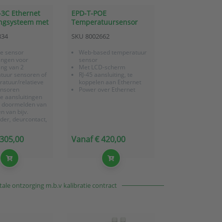
3C Ethernet
EPD-T-POE
ngsysteem met
Temperatuursensor
 en 3
(PoE Ethernet, web-
834
SKU
8002662
ansluitingen
based)
ne sensor
Web-based temperatuur
ingen voor
sensor
ing van 2
Met LCD-scherm
tuur sensoren of
RJ-45 aansluiting, te
ratuur/relatieve
koppelen aan Ethernet
ensoren
Power over Ethernet
e aansluitingen
t doormelden van
n van bijv.
der, deurcontact,
lder,
gsmelder
 305,00
Vanaf € 420,00
LCD-scherm
 van RJ-45
ing, te koppelen
ernet
ale ontzorging m.b.v kalibratie contract