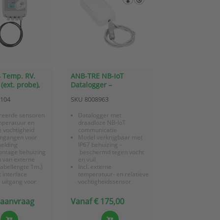
 Temp. RV.
ANB-TRE NB-IoT
(ext. probe),
Datalogger –
ngang, 2x relais,
Temperatuur/relatieve
-104
SKU
8008963
vochtigheid (externe
sensor)
reerde sensoren
Datalogger met
mperatuur en
draadloze NB-IoT
e vochtigheid
communicatie
ingangen voor
Model verkrijgbaar met
melding
IP67 behuizing –
tage behuizing
beschermd tegen vocht
n van externe
en vuil
abellengte 1m.)
Incl. externe
 interface
temperatuur- en relatieve
s uitgang voor
vochtigheidssensor
ing externe
24/7 monitoring en
en
bewaking via
p aanvraag
Vanaf € 175,00
OnlineSensor platform
Slimme buffering,
geheugen voor 40.000