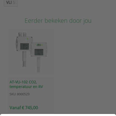
VLI
5
Eerder bekeken door jou
AT-VLI-102 CO2,
temperatuur en RV
sensor industrieel
SKU
8000529
Vanaf € 745,00