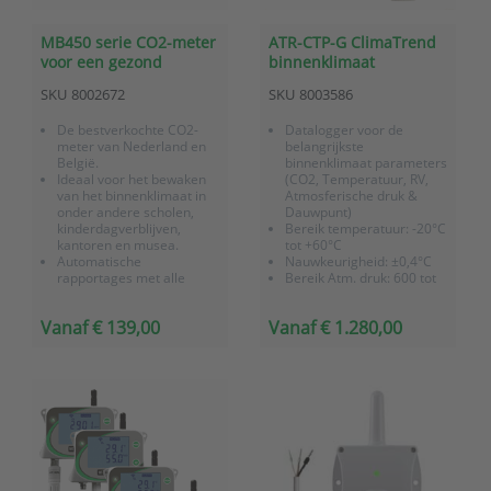
MB450 serie CO2-meter
ATR-CTP-G ClimaTrend
voor een gezond
binnenklimaat
binnenklimaat
datalogger voor CO2,
SKU
8002672
SKU
8003586
temperatuur, RV en
atmosferische druk met
De bestverkochte CO2-
Datalogger voor de
GSM-modem
meter van Nederland en
belangrijkste
België.
binnenklimaat parameters
Ideaal voor het bewaken
(CO2, Temperatuur, RV,
van het binnenklimaat in
Atmosferische druk &
onder andere scholen,
Dauwpunt)
kinderdagverblijven,
Bereik temperatuur: -20°C
kantoren en musea.
tot +60°C
Automatische
Nauwkeurigheid: ±0,4°C
rapportages met alle
Bereik Atm. druk: 600 tot
benodigde inzichten
1.100 hPa
Voldoet aan de eisen van
Nauwkeurigheid: ±1,3 hPa
Vanaf € 139,00
Vanaf € 1.280,00
zowel de GGD als de
bij 23°C van 800 tot 1.100
Gezondheidsdienst.
hPa
Zelfkalibrerende CO2-
Bereik CO2: 0 tot 5.000
sensor, dus
ppm
onderhoudsvrij
Nauwkeurigheid:...
Meet CO2,...