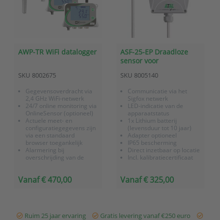
AWP-TR WiFi datalogger
ASF-25-EP Draadloze
sensor voor
temperatuur met Sigfox
SKU
8002675
SKU
8005140
communicatie
Gegevensoverdracht via
Communicatie via het
2,4 GHz WiFi-netwerk
Sigfox netwerk
24/7 online monitoring via
LED-indicatie van de
OnlineSensor (optioneel)
apparaatstatus
Actuele meet- en
1x Lithium batterij
configuratiegegevens zijn
(levensduur tot 10 jaar)
via een standaard
Adapter optioneel
browser toegankelijk
IP65 bescherming
Alarmering bij
Direct inzetbaar op locatie
overschrijding van de
Incl. kalibratiecertificaat
meetwaarden per e-mail,
en 3 jaar garantie
akoestisch
24/7 monitoring en
Vanaf € 470,00
Vanaf € 325,00
Buffering van
alarmering via
meetgegevens (900
OnlineSensor (optie)
berichten) tijdens WiFi
Sigfox gateway voor
uitval
betere ontvangs...
Ondersteunt live d...
Ruim 25 jaar ervaring
Gratis levering vanaf €250 euro