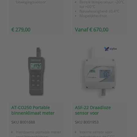
bewegingssensor
Bereik temperatuur: -20°C
tot +60°C
Nauwkeurigheid ±0,4°C
Mogelijkheid tot
akoestische alarmering
Geleverd incl.
€ 279,00
Vanaf € 670,00
fabriekscertificaat en 3
jaar garantie
AT-CO250 Portable
ASF-22 Draadloze
binnenklimaat meter
sensor voor
voor temperatuur, RV
temperatuur en CO2
SKU
8001688
SKU
8001953
en CO2
met Sigfox
communicatie
Handzame portable meter
Interne sensor voor
voor binnenklimaat
temperatuur en CO2