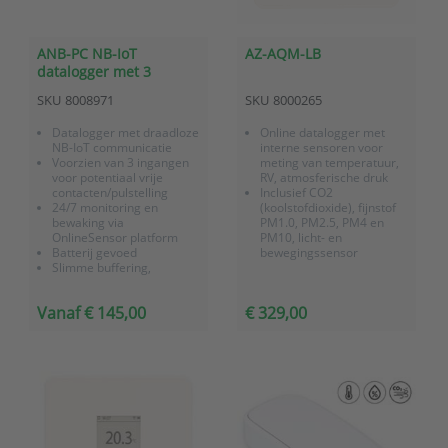
ANB-PC NB-IoT
AZ-AQM-LB
datalogger met 3
pulsteller-ingangen
SKU
8008971
SKU
8000265
Datalogger met draadloze
Online datalogger met
NB-IoT communicatie
interne sensoren voor
Voorzien van 3 ingangen
meting van temperatuur,
voor potentiaal vrije
RV, atmosferische druk
contacten/pulstelling
Inclusief CO2
24/7 monitoring en
(koolstofdioxide), fijnstof
bewaking via
PM1.0, PM2.5, PM4 en
OnlineSensor platform
PM10, licht- en
Batterij gevoed
bewegingssensor
Slimme buffering,
geheugen voor 40.000
meetwaarden
Vanaf € 145,00
€ 329,00