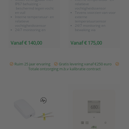
IP67 behuizing –
relatieve
beschermd tegen vocht
vochtigheidssensor
en vuil
Tevens voorzien van voor
Interne temperatuur- en
externe
relatieve
temperatuursensor
vochtigheidssensor
24/7 monitoring en
24/7 monitoring en
bewaking via
bewaking via
OnlineSensor platform
OnlineSensor platform
Slimme buffering,
Vanaf € 140,00
Vanaf € 175,00
Slimme buffering,
geheugen voor 40.000
geheugen voor 40.000
meetwaarden
meetwaarden
Batterij gevoed
Batterij gevoed
Ruim 25 jaar ervaring
Gratis levering vanaf €250 euro
Totale ontzorging m.b.v kalibratie contract