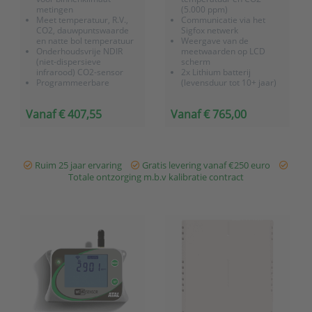
metingen
(5.000 ppm)
Meet temperatuur, R.V.,
Communicatie via het
CO2, dauwpuntswaarde
Sigfox netwerk
en natte bol temperatuur
Weergave van de
Onderhoudsvrije NDIR
meetwaarden op LCD
(niet-dispersieve
scherm
infrarood) CO2-sensor
2x Lithium batterij
Programmeerbare
(levensduur tot 10+ jaar)
alarmgrenswaarde
Adapter optioneel
(middels geluidssignaal)
IP20
Vanaf € 407,55
Vanaf € 765,00
Geleverd met 4 stuks
Direct inzetbaar op locatie
batterijen (AA) en een
Incl. fabriekscertificaat en
opbergkoffer
3 jaar garantie
24/7 monitoring en
alarmering via OnlineS...
Ruim 25 jaar ervaring
Gratis levering vanaf €250 euro
Totale ontzorging m.b.v kalibratie contract