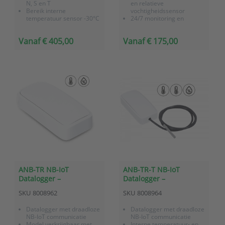
N, S en T
en relatieve
Bereik interne
vochtigheidssensor
temperatuur sensor -30°C
24/7 monitoring en
tot +70°C
bewaking via
Bereik externe PT1000
OnlineSensor platform
Vanaf € 405,00
Vanaf € 175,00
temperatuur sensor
Slimme buffering,
-200°C tot +260°C
geheugen voor 40.000
Bereik externe
meetwaarden
Batterij gevoed
thermokoppels afh.
van thermokoppel
(max 1.800
...
ANB-TR NB-IoT
ANB-TR-T NB-IoT
Datalogger –
Datalogger –
Temperatuur en
Temperatuur/relatieve
SKU
8008962
SKU
8008964
relatieve vochtigheid
vochtigheid + extern
(geïntegreerde sensor)
temperatuur
Datalogger met draadloze
Datalogger met draadloze
NB-IoT communicatie
NB-IoT communicatie
Model verkrijgbaar met
Interne temperatuur- en