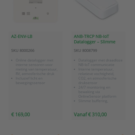
AZ-ENV-LB
ANB-TRCP NB-IoT
Datalogger – Slimme
binnenklimaatsensor
SKU
8000266
SKU
8008799
voor temperatuur, RV
en CO2
Online datalogger met
Datalogger met draadloze
interne sensoren voor
NB-IoT communicatie
meting van temperatuur,
Interne temperatuur,
RV, atmosferische druk
relatieve vochtigheid,
Inclusief licht en
CO2, en atmosferische
bewegingssensor
druksensor
24/7 monitoring en
bewaking via
OnlineSensor platform
Slimme buffering,
geheugen voor 40.000
meetwaarden
€ 169,00
Vanaf € 310,00
Batterij gevoed