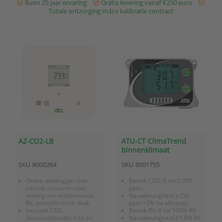
Ruim 25 jaar ervaring
Gratis levering vanaf €250 euro
Totale ontzorging m.b.v kalibratie contract
AZ-CO2-LB
ATU-CT ClimaTrend
binnenklimaat
datalogger
SKU
8000264
SKU
8001755
Online datalogger met
Bereik CO2: 0 tot 5.000
interne sensoren voor
ppm
meting van temperatuur,
Nauwkeurigheid ± (50
RV, atmosferische druk
ppm +3% na aflezing)
Inclusief CO2
Bereik RV: 0 tot 100% RV
(koolstofdioxide) licht en
Nauwkeurigheid ±1,8% RV