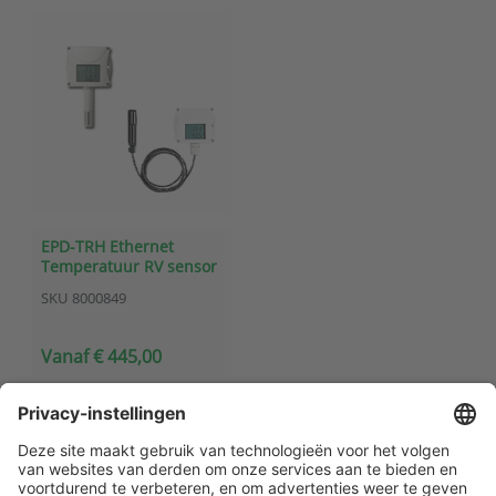
EPD-TRH Ethernet
Temperatuur RV sensor
SKU
8000849
Vanaf € 445,00
Klantenservice