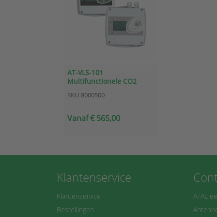
AT-VLS-101
Multifunctionele CO2
sensor en regelaar met
SKU
8000500
relaisuitgangen
Vanaf € 565,00
Klantenservice
Cont
Klantenservice
ATAL ee
Bestellingen
Antenne