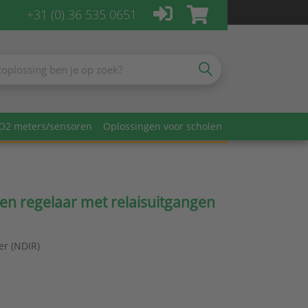
+31 (0) 36 535 0651
O2 meters/sensoren
Oplossingen voor scholen
en regelaar met relaisuitgangen
r (NDIR)