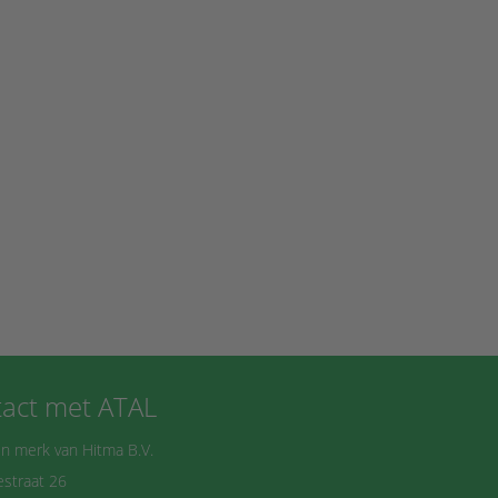
act met ATAL
n merk van Hitma B.V.
straat 26