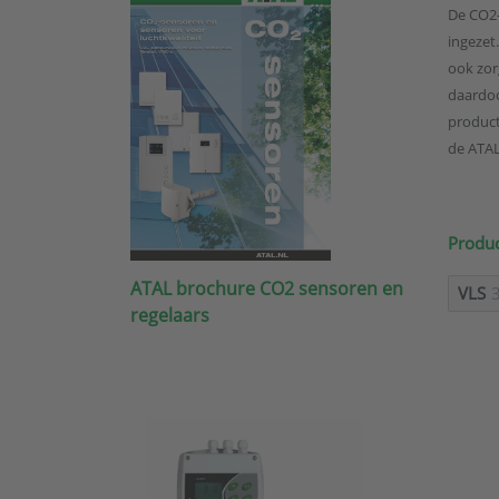
De CO2-
ingezet
ook zor
daardoo
product
de ATAL
Produc
ATAL brochure CO2 sensoren en
VLS
regelaars