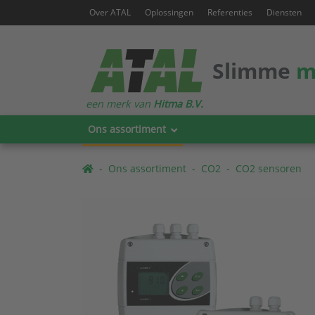
Over ATAL
Oplossingen
Referenties
Diensten
Slimme
m
een merk van
Hitma B.V.
Ons assortiment
Ons assortiment
CO2
CO2 sensoren