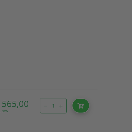
 565,00
l. BTW