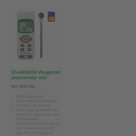
SD-AMx4233 Vleugelrad
anemometer voor
luchtsnelheid en
SKU
8001458
temperatuur met
datalogger op SD kaart
Batterij gevoede
luchtsnelheid datalogger
met klein vleugelrad
Datalogger geschikt voor
meten en registreren van
luchtsnelheid,
luchtstroom, temperatuur
door middel van een K-
type thermokoppel en