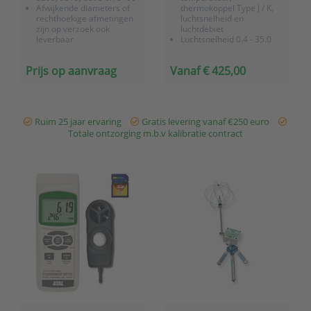
Afwijkende diameters of
thermokoppel Type J / K,
rechthoekige afmetingen
luchtsnelheid en
zijn op verzoek ook
luchtdebiet
leverbaar
Luchtsnelheid 0.4 - 35.0
Vanaf 1.0m/s
m/s
luchtsnelheid 2%
Inclusief losse
Prijs op aanvraag
Vanaf € 425,00
nauwkeurigheid (indien
anemometer met metalen
juist gemonteerd, zie
vleugelrad sonde en R.V. /
montage instructies)
temp. sonde
Versterking van
Meetinterval instelbaar
meetsignaal met
tussen 1 en 3600
Ruim 25 jaar ervaring
Gratis levering vanaf €250 euro
minimaal 2.5x.<...
seconden
Totale ontzorging m.b.v kalibratie contract
Luchtstroom: CM...