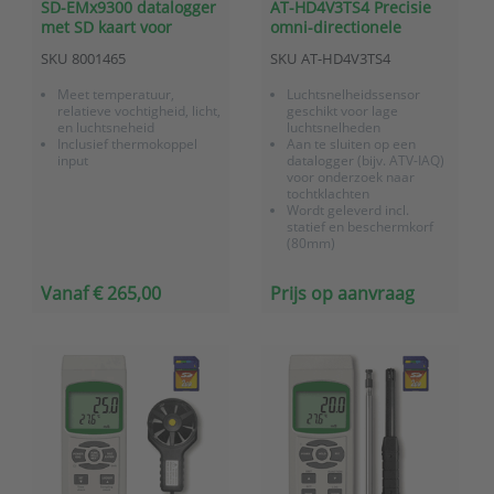
SD-EMx9300 datalogger
AT-HD4V3TS4 Precisie
met SD kaart voor
omni-directionele
diverse toepassingen
luchtsnelheidssensor
SKU
8001465
SKU
AT-HD4V3TS4
(0,05 tot 5 m/s)
Meet temperatuur,
Luchtsnelheidssensor
relatieve vochtigheid, licht,
geschikt voor lage
en luchtsneheid
luchtsnelheden
Inclusief thermokoppel
Aan te sluiten op een
input
datalogger (bijv. ATV-IAQ)
voor onderzoek naar
tochtklachten
Wordt geleverd incl.
statief en beschermkorf
(80mm)
Bereik 0,05 tot 5m/s
Vanaf € 265,00
Prijs op aanvraag