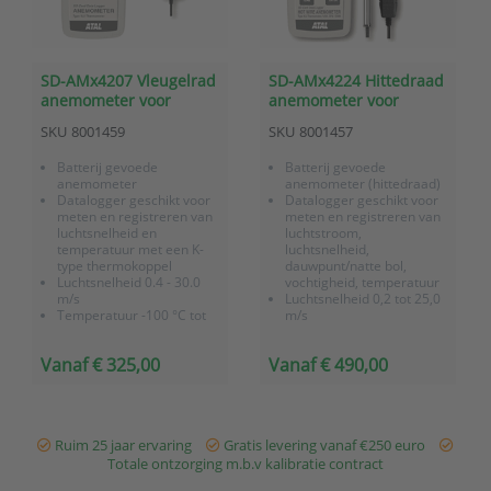
SD-AMx4207 Vleugelrad
SD-AMx4224 Hittedraad
anemometer voor
anemometer voor
luchtsnelheid en
luchtsnelheid en
SKU
8001459
SKU
8001457
temperatuur met
temperatuur met
datalogger op SD kaart
datalogger op SD kaart
Batterij gevoede
Batterij gevoede
anemometer
anemometer (hittedraad)
Datalogger geschikt voor
Datalogger geschikt voor
meten en registreren van
meten en registreren van
luchtsnelheid en
luchtstroom,
temperatuur met een K-
luchtsnelheid,
type thermokoppel
dauwpunt/natte bol,
Luchtsnelheid 0.4 - 30.0
vochtigheid, temperatuur
m/s
Luchtsnelheid 0,2 tot 25,0
Temperatuur -100 °C tot
m/s
1300 °C met een K-type
Temperatuur 0 tot 50 °C
thermokoppel
met een K-type
Vanaf € 325,00
Vanaf € 490,00
Meetinterval instelbaar
thermokoppel
tussen 1 en 3600
Inclusief losse hittedraad
seconden
telescope sensor en
Dataopslag op SD kaart,
temperatuur/relatieve
data wordt in Excel
vochtigheid sensor
Ruim 25 jaar ervaring
Gratis levering vanaf €250 euro
formaat opgeslagen
Meetinte...
Totale ontzorging m.b.v kalibratie contract
...