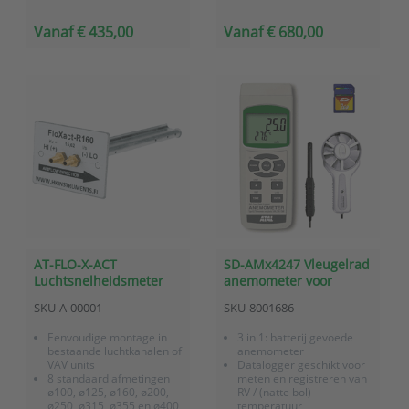
Vanaf € 435,00
Vanaf € 680,00
AT-FLO-X-ACT
SD-AMx4247 Vleugelrad
Luchtsnelheidsmeter
anemometer voor
voor HVAC luchtkanalen
luchtsnelheid,
SKU
A-00001
SKU
8001686
serie FloXact
temperatuur en RV met
datalogger op SD kaart
Eenvoudige montage in
3 in 1: batterij gevoede
bestaande luchtkanalen of
anemometer
VAV units
Datalogger geschikt voor
8 standaard afmetingen
meten en registreren van
ø100, ø125, ø160, ø200,
RV / (natte bol)
ø250, ø315, ø355 en ø400
temperatuur,