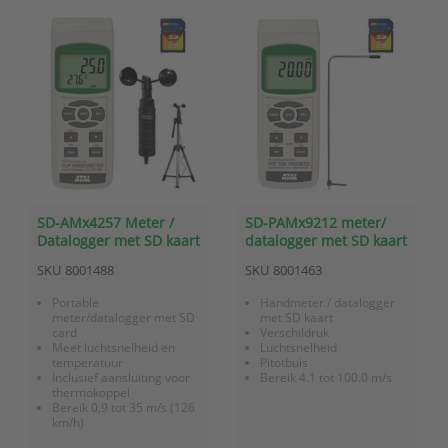
SD-AMx4257 Meter /
SD-PAMx9212 meter/
Datalogger met SD kaart
datalogger met SD kaart
voor luchtsnelheid en
verschildruk,
SKU
8001488
SKU
8001463
temperatuur
luchtsnelheid - pitot
Portable
Handmeter / datalogger
meter/datalogger met SD
met SD kaart
card
Verschildruk
Meet luchtsnelheid en
Luchtsnelheid
temperatuur
Pitotbuis
Inclusief aansluiting voor
Bereik 4.1 tot 100.0 m/s
thermokoppel
Bereik 0,9 tot 35 m/s (126
km/h)