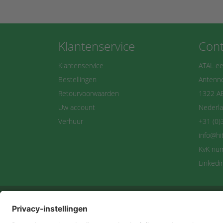
Klantenservice
Cont
Klantenservice
ATAL ee
Bestellingen
Antenne
Retourvoorwaarden
1322 A
Uw account
Nederl
Verhuur
+31 (0)
info@hi
KvK nu
Linkedi
Maan