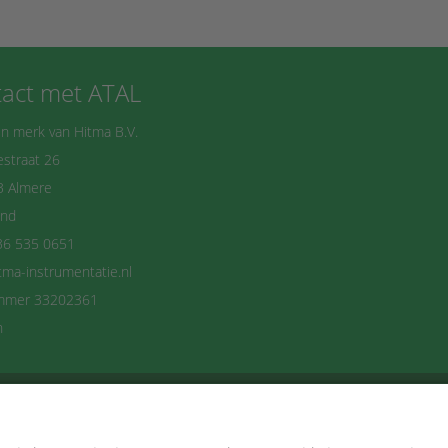
act met ATAL
n merk van Hitma B.V.
straat 26
B Almere
and
36 535 0651
tma-instrumentatie.nl
mmer 33202361
n
delijks op de hoogte blijven? Schrijf je dan n