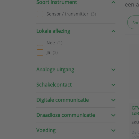
Soort instrument
een a
Sensor / transmitter
Sor
Lokale aflezing
Nee
Ja
Analoge uitgang
Schakelcontact
Digitale communicatie
GTW
LoR
Draadloze communicatie
SKU
Voeding
De 
LoRa