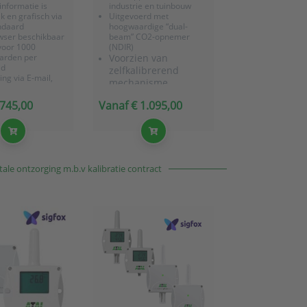
informatie is
industrie en tuinbouw
 en grafisch via
Uitgevoerd met
ndaard
hoogwaardige “dual-
ser beschikbaar
beam” CO2-opnemer
voor 1000
(NDIR)
arden per
Voorzien van
id
zelfkalibrerend
ng via E-mail,
mechanisme
aps of als SMS-
cht (o.b.v.
 745,00
Vanaf € 1.095,00
warding)
 voor kritische
icaties in o.a. de
e en tuinbouw
erd met
rd...
ale ontzorging m.b.v kalibratie contract