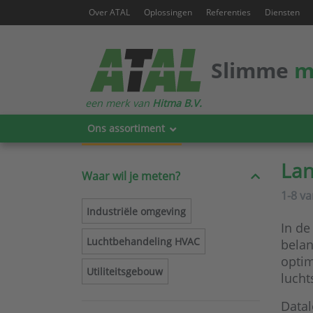
Over ATAL
Oplossingen
Referenties
Diensten
Slimme
m
een merk van
Hitma B.V.
Ons assortiment
Lan
Waar wil je meten?
1-8
v
Industriële omgeving
In de
Luchtbehandeling HVAC
belan
optim
Utiliteitsgebouw
lucht
Datal