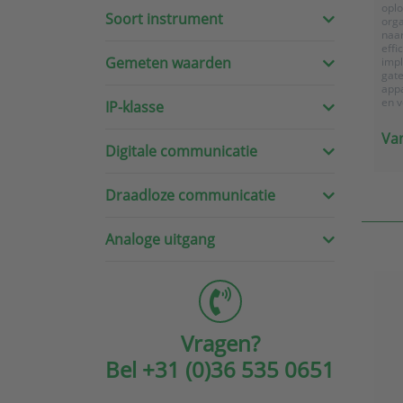
oplo
Soort instrument
orga
naar
effi
Gemeten waarden
imp
gate
appa
en v
IP-klasse
comm
sens
Van
waa
Digitale communicatie
sli
real
Draadloze communicatie
M
L
Analoge uitgang
Vragen?
Bel
+31 (0)36 535 0651