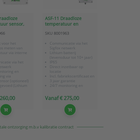
raadloze
ASF-11 Draadloze
uur sensor,
temperatuur en
atterij gevoed
relatieve
966
SKU
8001963
vochtigheidsensor met
Sigfox communicatie
 voor het
Communicatie via het
os meten van
Sigfox netwerk
uur via interne
Lithium batterij
(levensduur tot 10+ jaar)
catie via het
IP65
netwerk
Direct inzetbaar op
nitoring en
locatie
ng via
Incl. fabriekscertificaat en
nsor (optioneel)
3 jaar garantie
 gevoed (Lithium
24/7 monitoring en
 met lange
alarmering via
uur)
OnlineSensor (optie)
 260,00
Vanaf € 275,00
Sigfox gateway voor
nzetbaar op
betere ontvangst (optie)
riekscertificaat en
arantie
ale ontzorging m.b.v kalibratie contract