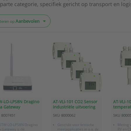
parte categorie, specifiek gericht op transport en logi
Aanbevolen
teren op
-LO-LPS8N Dragino
AT-VLI-101 CO2 Sensor
AT-VLI-1
a Gateway
industriële uitvoering
temperat
sensor in
8007451
SKU
8000062
SKU
8000
GTW-LO-LPS8N Dragino
Geschikt voor kritische
Meting 
 Gateway is dé
meetapplicaties in o.a. de
RV en C