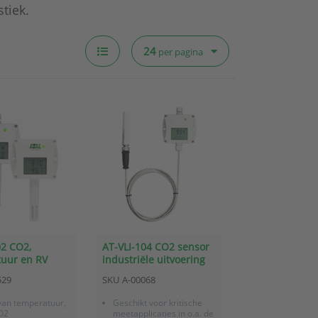
stiek.
24
per pagina
02 CO2,
AT-VLI-104 CO2 sensor
uur en RV
industriële uitvoering
dustrieel
met externe meetprobe
529
SKU
A-00068
van temperatuur,
Geschikt voor kritische
O2
meetapplicaties in o.a. de