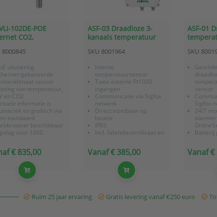
VLI-102DE-POE
ASF-03 Draadloze 3-
ASF-01 D
ernet CO2,
kanaals temperatuur
temperat
peratuur en RV
sensor met Sigfox
Sigfox, b
8000845
SKU
8001964
SKU
8001
sor met PoE
communicatie
oE uitvoering
Interne
Geschikt
thernet-gebaseerde
temperatuursensor
draadlo
innenklimaat sensor
Twee externe Pt1000
temperat
eting van temperatuur,
ingangen
sensor
V en CO2
Communicatie via Sigfox
Communi
ctuele informatie is
netwerk
Sigfox 
umeriek en grafisch via
Direct inzetbaar op
24/7 mo
en standaard
locatie
alarmeri
ebbrowser beschikbaar
IP65
OnlineSe
pslag voor 1000
Incl. fabriekscertificaat en
Batterij
eetwaarden per
3 jaar garantie
batterij
rootheid
24/7 monitoring en
levensd
af € 835,00
Vanaf € 385,00
Vanaf €
larmering via E-mail,
alarmering via
IP65
NMP-traps of als SMS-
OnlineSensor (optie)
Direct i
ekstbericht (o.b.v.
Sigfox gateway voor
locatie
ailforwarding)
betere ontvangst (optie)
Incl. fab
3 jaar g
Ruim 25 jaar ervaring
Gratis levering vanaf €250 euro
Tot