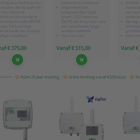
ssing voor bedrijven en
industrie en tuinbouw
Actuele 
nisaties die op zoek zijn
Uitgevoerd met
numeriek
 een robuuste,
hoogwaardige “dual-
een sta
ciënte en eenvoudig te
beam” CO2-opnemer
webbrow
lementeren LoRaWAN®
(NDIR) die borg staat voor
Opslag 
way. Dit krachtige
een uitstekende lange
meetwa
raat biedt een stabiele
termijn stabiliteit
groothe
eilige draadloze
Voorzien van
Alarmeri
unicatie tussen IoT-
zelfkalibrerend
SNMP-tr
oren en het internet,
mechanisme
tekstberi
af € 375,00
Vanaf € 515,00
Vanaf €
rdoor u moeiteloos
Met LCD display en LED
mailfor
mme toepassingen kunt
indicatie
Geschikt
iseren.
meetappl
industri
Uitgevo
ulti-Channel
hoogwaa
oRaWAN® ondersteu...
Ruim 25 jaar ervaring
Gratis levering vanaf €250 euro
Tot