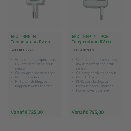
EPD-TRHP-INT
EPD-TRHP-INT-POE
Temperatuur, RV en
Temperatuur, RV en
atmosferische druk
atmosferische druk
SKU
8002294
SKU
8002661
sensor met Ethernet
sensor met Ethernet
communicatie
communicatie PoE
Web-based temperatuur/
Web-based temperatuur/
RV/ atmosferische druk
RV/ atmosferische druk
sensor
sensor
Geïntegreerde sensoren
Geïntegreerde sensoren
Met LCD-scherm
Met LCD-scherm
RJ-45 aansluiting, te
RJ-45 aansluiting, te
koppelen aan Ethernet
koppelen aan Ethernet
Power over Ethernet
Vanaf € 725,00
Vanaf € 795,00