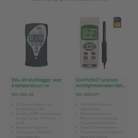
EML-03 Multilogger voor
SD-HTx3027 precisie
4 temperatuur/ rv-
vochtigheidsmeter/datalogger
sensoren (2x
met SD-kaart
SKU
EML-03
SKU
8001477
thermokoppel)
2x Thermokoppel, 2x
Vochtigheidsmeter /
temperatuur/ RV
Hygrometer
2x via pt1000 temperatuur
Meet temperatuur,
sensor uit de TEP-10xD
Relatieve vochtigheid,
serie
Dauwpunt, Natte bol.
Bi-polaire signalen
Type K/J thermometer
Opslag tot 1.000.000
Automatisch afsluiten en
meetwaarden
datahold functie