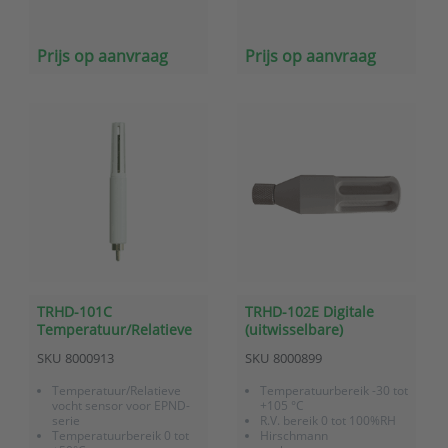
Prijs op aanvraag
Prijs op aanvraag
TRHD-101C
TRHD-102E Digitale
Temperatuur/Relatieve
(uitwisselbare)
vocht sensor tbv EPND-
temperatuur/RV sensor
SKU
8000913
SKU
8000899
serie (Cinch)
(Hirschmann)
Temperatuur/Relatieve
Temperatuurbereik -30 tot
vocht sensor voor EPND-
+105 °C
serie
R.V. bereik 0 tot 100%RH
Temperatuurbereik 0 tot
Hirschmann