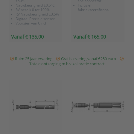
+50°C
snelconnector
Nauwkeurigheid ±0,5°C
Inclusief
RV bereik 0 tot 100%
fabriekscertificaat.
RV Nauwkeurigheid ±3.5%
Digitaal Precisie sensor
Voorzien van Cinch
connector
Met kabellengte 1, 2 of 5
Vanaf € 135,00
Vanaf € 165,00
meter
Ruim 25 jaar ervaring
Gratis levering vanaf €250 euro
Totale ontzorging m.b.v kalibratie contract