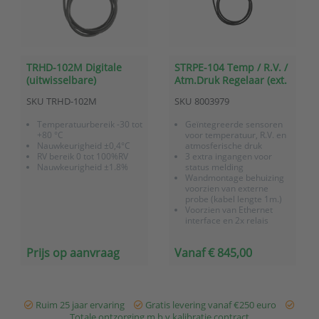
TRHD-102M Digitale
STRPE-104 Temp / R.V. /
(uitwisselbare)
Atm.Druk Regelaar (ext.
temperatuur/RV sensor
probe), 3x dig.ingang, 2x
SKU
TRHD-102M
SKU
8003979
(excl connector)
relais, Ethernet
Temperatuurbereik -30 tot
Geïntegreerde sensoren
+80 °C
voor temperatuur, R.V. en
Nauwkeurigheid ±0,4°C
atmosferische druk
RV bereik 0 tot 100%RV
3 extra ingangen voor
Nauwkeurigheid ±1.8%
status melding
Wandmontage behuizing
voorzien van externe
probe (kabel lengte 1m.)
Voorzien van Ethernet
interface en 2x relais
uitgang voor aansturing
externe apparaten
Prijs op aanvraag
Vanaf € 845,00
Ruim 25 jaar ervaring
Gratis levering vanaf €250 euro
Totale ontzorging m.b.v kalibratie contract