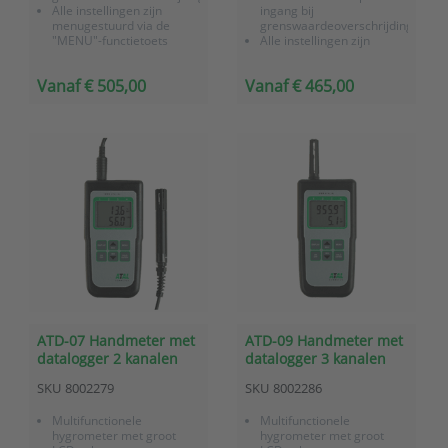
Alle instellingen zijn
ingang bij
menugestuurd via de
grenswaardeoverschrijding
"MENU"-functietoets
Alle instellingen zijn
Inclusief
menugestuurd via de
fabriekscertificaat
"MENU"-functietoets
Vanaf € 505,00
Vanaf € 465,00
Voorzien van een
datalogger met
geheugenopslag van
16000 meetwaarden
Heeft 3 logging varianten;
handmatig...
ATD-07 Handmeter met
ATD-09 Handmeter met
datalogger 2 kanalen
datalogger 3 kanalen
temperatuur, RV en
temperatuur, RV,
SKU
8002279
SKU
8002286
dauwpunt
dauwpunt en
atmosferische druk
Multifunctionele
Multifunctionele
hygrometer met groot
hygrometer met groot