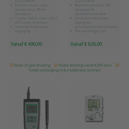
LCD-scherm
LCD-scherm
Externe sensor voor
Meet temperatuur, RV,
temperatuur, RV en
dauwpunt &
dauwpunt
atmosferische druk
1 meter kabel, maar ook 2
Akoestisch alarm per
of 4 meter leverbaar
ingang bij
Akoestisch alarm per
grenswaardeoverschrijding
ingang bij
Alle instellingen zijn
grenswaardeoverschrijding
menugestuurd via de
Alle instellingen zijn
"MENU"-functietoets
Vanaf € 490,00
Vanaf € 620,00
menugestuurd via de
Voorzien van een
"MENU"-functietoets
datalogger met
Voorzien van een
geheugenopslag van
datalogger met
16.000 meetwaarden
geheugenopslag van
Heeft 3 loggingvarianten;
Ruim 25 jaar ervaring
Gratis levering vanaf €250 euro
16000 meetwaarden
handmatig - “first-in...
Totale ontzorging m.b.v kalibratie contract
...