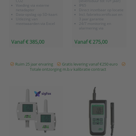
CO2
(levensduur tot 10+ jaar)
Voeding via externe
IP65
netadapter
Direct inzetbaar op locatie
Data-opslag op SD-kaart
Incl. fabriekscertificaat en
Uitlezing van
3 jaar garantie
meetwaarden via Excel
24/7 monitoring en
alarmering via
OnlineSensor (optie)
Sigfox gateway voor
Vanaf € 385,00
Vanaf € 275,00
betere ontvangst (optie)
Ruim 25 jaar ervaring
Gratis levering vanaf €250 euro
Totale ontzorging m.b.v kalibratie contract