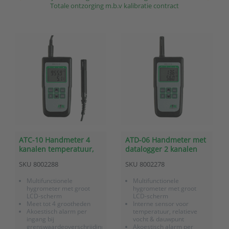
Totale ontzorging m.b.v kalibratie contract
ATC-10 Handmeter 4
ATD-06 Handmeter met
kanalen temperatuur,
datalogger 2 kanalen
RV, dauwpunt en
temperatuur, RV en
SKU
8002288
SKU
8002278
atmosferische druk
dauwpunt
Multifunctionele
Multifunctionele
hygrometer met groot
hygrometer met groot
LCD-scherm
LCD-scherm
Meet tot 4 grootheden
Interne sensor voor
Akoestisch alarm per
temperatuur, relatieve
ingang bij
vocht & dauwpunt
grenswaardeoverschrijding
Akoestisch alarm per