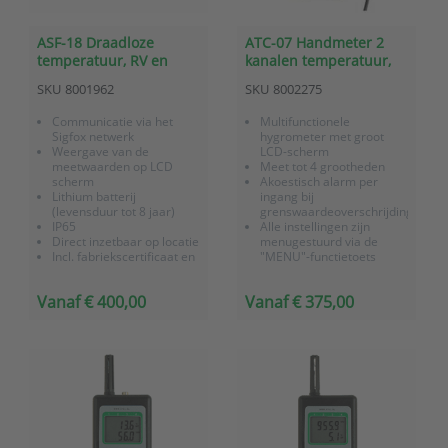
ASF-18 Draadloze
ATC-07 Handmeter 2
temperatuur, RV en
kanalen temperatuur,
atmosferische
RV en dauwpunt
SKU
8001962
SKU
8002275
druksensor met Sigfox
communicatie
Communicatie via het
Multifunctionele
Sigfox netwerk
hygrometer met groot
Weergave van de
LCD-scherm
meetwaarden op LCD
Meet tot 4 grootheden
scherm
Akoestisch alarm per
Lithium batterij
ingang bij
(levensduur tot 8 jaar)
grenswaardeoverschrijding
IP65
Alle instellingen zijn
Direct inzetbaar op locatie
menugestuurd via de
Incl. fabriekscertificaat en
"MENU"-functietoets
3 jaar garantie
Incl. fabriekscertificaat
24/7 monitoring en
Vanaf € 400,00
Vanaf € 375,00
alarmering via
OnlineSensor (optie)
Sigfox gateway voor
betere ontvangst (optie)