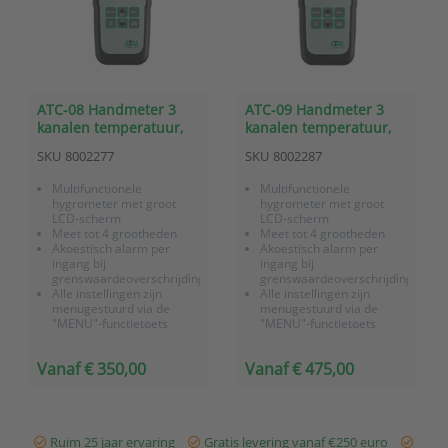
ATC-08 Handmeter 3
ATC-09 Handmeter 3
kanalen temperatuur,
kanalen temperatuur,
RV en dauwpunt
RV, dauwpunt en
SKU
8002277
SKU
8002287
atmosferische druk
Multifunctionele
Multifunctionele
hygrometer met groot
hygrometer met groot
LCD-scherm
LCD-scherm
Meet tot 4 grootheden
Meet tot 4 grootheden
Akoestisch alarm per
Akoestisch alarm per
ingang bij
ingang bij
grenswaardeoverschrijding
grenswaardeoverschrijding
Alle instellingen zijn
Alle instellingen zijn
menugestuurd via de
menugestuurd via de
"MENU"-functietoets
"MENU"-functietoets
Inclusief
Inclusief
fabriekscertificaat
fabriekscertificaat
Vanaf € 350,00
Vanaf € 475,00
Ruim 25 jaar ervaring
Gratis levering vanaf €250 euro