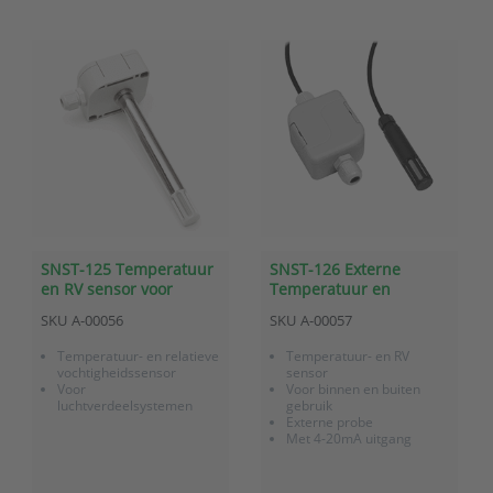
SNST-125 Temperatuur
SNST-126 Externe
en RV sensor voor
Temperatuur en
kanaalmontage in
Relatieve
SKU
A-00056
SKU
A-00057
luchtverdeelsysteem
Vochtigheidssensor met
met analoge 4-20mA
analoge 4-20mA uitgang
Temperatuur- en relatieve
Temperatuur- en RV
uitgang
vochtigheidssensor
sensor
Voor
Voor binnen en buiten
luchtverdeelsystemen
gebruik
Externe probe
Met 4-20mA uitgang