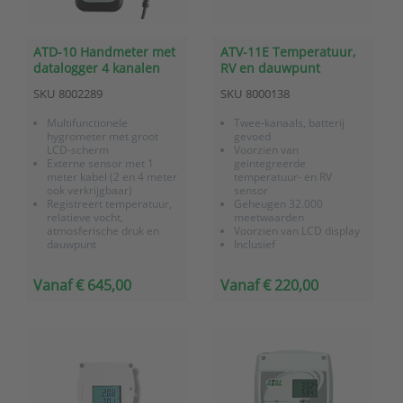
ATD-10 Handmeter met
ATV-11E Temperatuur,
datalogger 4 kanalen
RV en dauwpunt
temperatuur, RV,
datalogger met interne
SKU
8002289
SKU
8000138
dauwpunt en
sensoren
atmosferische druk
Multifunctionele
Twee-kanaals, batterij
hygrometer met groot
gevoed
LCD-scherm
Voorzien van
Externe sensor met 1
geintegreerde
meter kabel (2 en 4 meter
temperatuur- en RV
ook verkrijgbaar)
sensor
Registreert temperatuur,
Geheugen 32.000
relatieve vocht,
meetwaarden
atmosferische druk en
Voorzien van LCD display
dauwpunt
Inclusief
Akoestisch alarm per
fabriekscertificaat
ingang bij
Vanaf € 645,00
Vanaf € 220,00
grenswaardeoverschrijding
Alle instellingen zijn
menugestuurd via de
"MENU"-functietoets
Voorzien van een recorder
met g...