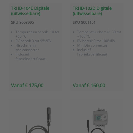
TRHD-104E Digitale
TRHD-102D Digitale
(uitwisselbare)
(uitwisselbare)
temperatuur/RV sensor
temperatuur/RV sensor
SKU
8003995
SKU
8001151
(Hirschmann)
(MiniDin)
Temperatuurbereik -10 tot
Temperatuurbereik -30 tot
+60 °C
+105 °C
RV bereik 0 tot 95%RV
RV bereik 0 tot 100%RV
Hirschmann
MiniDin connector
snelconnector
Inclusief
Inclusief
fabriekscertificaat
fabriekscertificaat
Vanaf € 175,00
Vanaf € 160,00