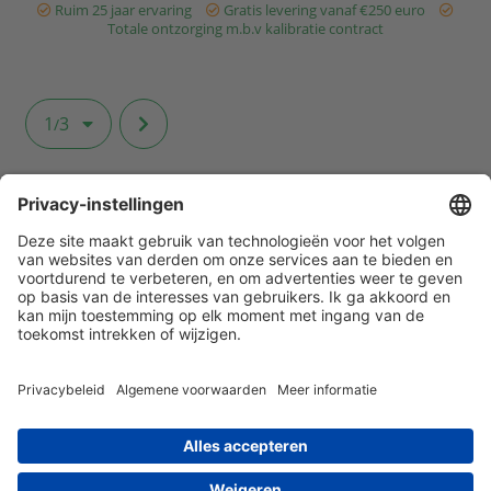
Ruim 25 jaar ervaring
Gratis levering vanaf €250 euro
Totale ontzorging m.b.v kalibratie contract
1
3
/
Klantenservice
Contact met ATAL
Maandelijks op de hoogte blijven? Schrijf
je dan nu in!