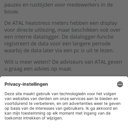
pauzes en rusttijden voor medewerkers in de
bouw.
De ATAL heatstress meters hebben een display
voor directe uitlezing, maar beschikken ook over
een interne datalogger. De datalogger-functie
registreert de data voor een langere periode
waarbij de data later via een pc is uit te lezen.
Wilt u meer weten? De adviseurs van ATAL geven
u graag een advies op maat.
Klantenservice
Contact met ATAL