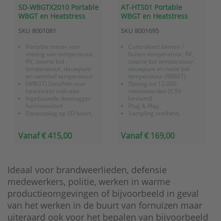
SD-WBGTX2010 Portable
AT-HTS01 Portable
WBGT en Heatstress
WBGT en Heatstress
meter conform NEN-ISO
datalogger
SKU
8001081
SKU
8001695
7243
Portable meter voor
Controleert binnen /
meting van temperatuur,
buiten temperatuur, RV,
RV, zwarte bol
zwarte bol temperatuur,
temperatuur, dauwpunt
dauwpunt en natte bol
en nattebol temperatuur
temperatuur (WBGT)
(WBGT) Geschikt voor
Opslag tot 12.000
heatstress indicatie
meetwaarden (CSV
Ingebouwde datalogger
bestand)
functionaliteit
Plug & Play.
Datasoplag op SD kaart,
Sampling snelheid,
data wordt in Excel
startvertragingstijd en ID-
formaat opgeslagen
instelling.
Vanaf € 415,00
Vanaf € 169,00
De WBGT-waarde wordt
Geluidssignaal en
berekend overeenkomstig
achtergrondverlichting
de formule zoals is
voor waarschuwing van
vastgesteld in de NEN-ISO
gevarenzones
7243 norme...
Ideaal voor brandweerlieden, defensie
medewerkers, politie, werken in warme
productieomgevingen of bijvoorbeeld in geval
van het werken in de buurt van fornuizen maar
uiteraard ook voor het bepalen van bijvoorbeeld