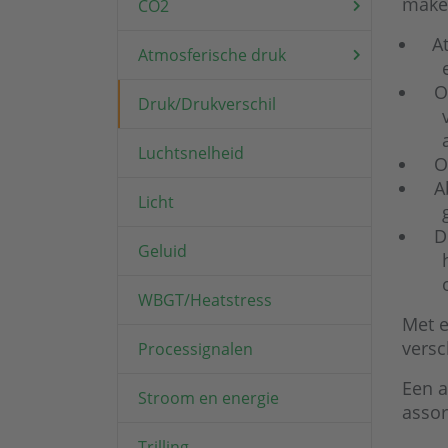
make
CO2
A
Atmosferische druk
O
Druk/Drukverschil
Luchtsnelheid
O
A
Licht
D
Geluid
WBGT/Heatstress
Met e
versc
Processignalen
Een a
Stroom en energie
assor
Trilling