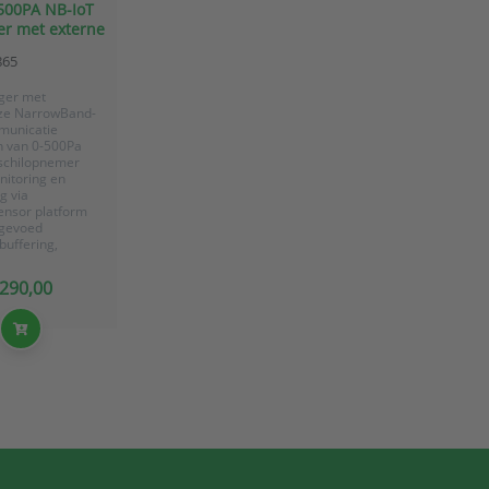
500PA NB-IoT
er met externe
chilopnemer
865
ger met
ze NarrowBand-
municatie
n van 0-500Pa
schilopnemer
nitoring en
g via
ensor platform
 gevoed
buffering,
n voor 40.000
arden
 290,00