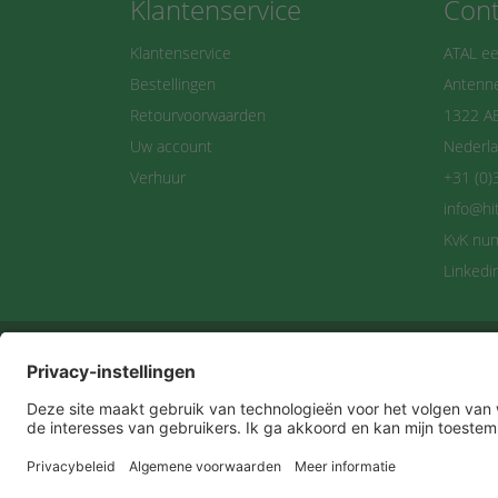
Klantenservice
Cont
Klantenservice
ATAL ee
Bestellingen
Antenne
Retourvoorwaarden
1322 A
Uw account
Nederl
Verhuur
+31 (0)
info@hi
KvK nu
Linkedi
Maan