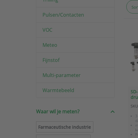
Sor
Pulsen/Contacten
VOC
Meteo
Fijnstof
Multi-parameter
Warmtebeeld
SD-
dru
met
SKU
kaa
Waar wil je meten?
3
d
m
Farmaceutische industrie
k
P