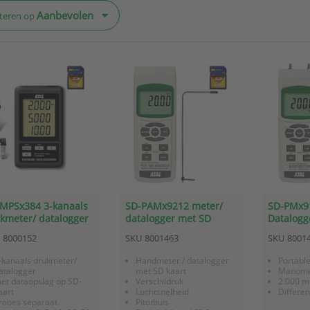
Aanbevolen
teren op
MPSx384 3-kanaals
SD-PAMx9212 meter/
SD-PMx9
kmeter/ datalogger
datalogger met SD
Datalogg
 dataopslag op SD
kaart verschildruk,
kaart - 
8000152
SKU
8001463
SKU
8001
rt
luchtsnelheid - pitot
-kanaals drukmeter/
Handmeter / datalogger
Portabl
atalogger
met SD kaart
Manome
et dataopslag op SD-
Verschildruk
2.000 m
aart
Luchtsnelheid
Differen
robes separaat
Pitotbuis