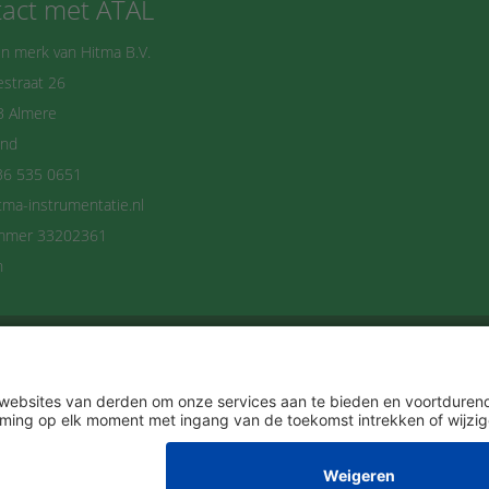
act met ATAL
n merk van Hitma B.V.
straat 26
B Almere
and
36 535 0651
tma-instrumentatie.nl
mmer 33202361
n
delijks op de hoogte blijven? Schrijf je dan n
Ik ga akkoord met het
Privacybeleid
.