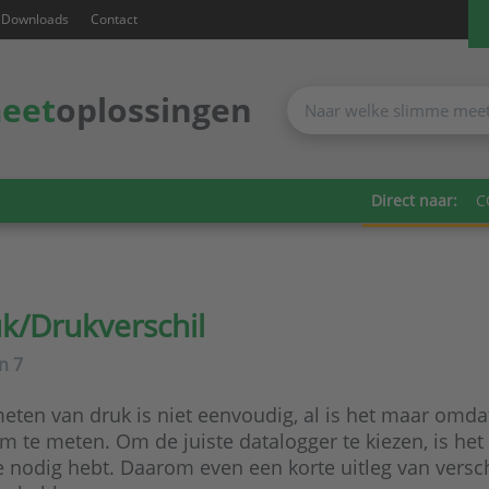
Downloads
Contact
eet
oplossingen
Direct naar:
C
k/Drukverschil
an
7
eten van druk is niet eenvoudig, al is het maar omdat
om te meten. Om de juiste datalogger te kiezen, is het
e nodig hebt. Daarom even een korte uitleg van versc