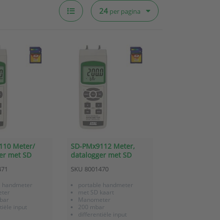
24
per pagina
110 Meter/
SD-PMx9112 Meter,
er met SD
datalogger met SD
manometer
kaart - Manometer 200
471
SKU
8001470
mbar
e handmeter
portable handmeter
ter
met SD kaart
bar
Manometer
tiële input
200 mbar
differentiële input