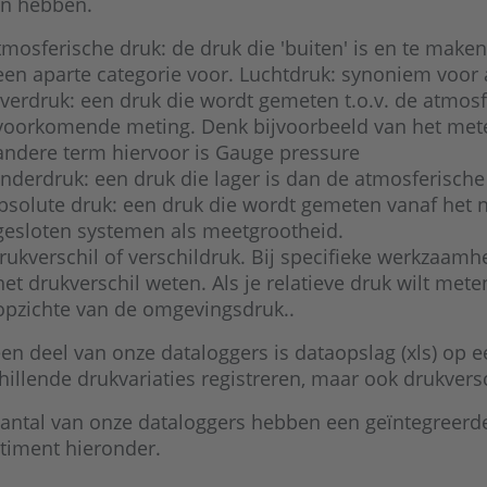
n hebben.
tmosferische druk: de druk die 'buiten' is en te make
een aparte categorie voor. Luchtdruk: synoniem voor 
verdruk: een druk die wordt gemeten t.o.v. de atmosf
voorkomende meting. Denk bijvoorbeeld van het mete
andere term hiervoor is Gauge pressure
nderdruk: een druk die lager is dan de atmosferische
bsolute druk: een druk die wordt gemeten vanaf het nu
gesloten systemen als meetgrootheid.
rukverschil of verschildruk. Bij specifieke werkzaamh
het drukverschil weten. Als je relatieve druk wilt meten
opzichte van de omgevingsdruk..
en deel van onze dataloggers is dataopslag (xls) op e
hillende drukvariaties registreren, maar ook drukvers
antal van onze dataloggers hebben een geïntegreerde
timent hieronder.