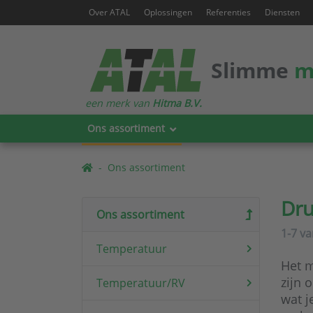
Over ATAL
Oplossingen
Referenties
Diensten
Slimme
m
een merk van
Hitma B.V.
Ons assortiment
Ons assortiment
Dru
Ons assortiment
1-7
v
Temperatuur
Het m
zijn 
Temperatuur/RV
wat j