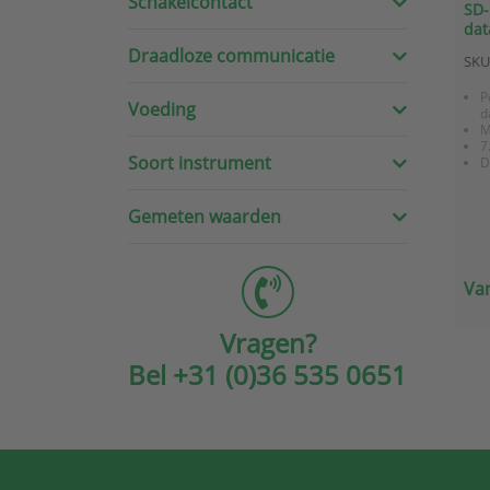
Schakelcontact
SD-
dat
kaa
Draadloze communicatie
SKU
7.0
P
Voeding
d
M
7
Soort instrument
D
Gemeten waarden
Van
Vragen?
Bel
+31 (0)36 535 0651