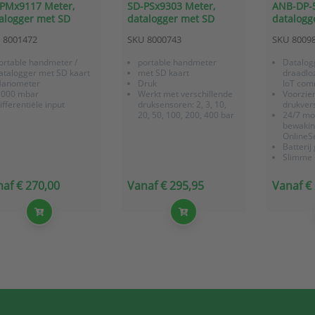
PMx9117 Meter,
SD-PSx9303 Meter,
ANB-DP-
alogger met SD
datalogger met SD
datalogg
rt - Manometer
kaart - druk
drukvers
8001472
SKU
8000743
SKU
8009
00 mbar
(0-500Pa)
ortable handmeter /
portable handmeter
Datalog
atalogger met SD kaart
met SD kaart
draadlo
anometer
Druk
IoT com
.000 mbar
Werkt met verschillende
Voorzie
ifferentiële input
druksensoren: 2, 3, 10,
drukver
20, 50, 100, 200, 400 bar
24/7 mo
bewakin
OnlineS
Batterij
Slimme 
geheuge
meetwa
af € 270,00
Vanaf € 295,95
Vanaf €