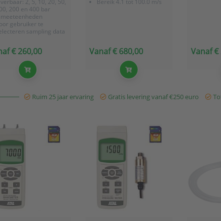
everbaar: 2, 5, 10, 20, 50,
Bereik 4.1 tot 100.0 m/s
00, 200 en 400 bar
 meeteenheden
oor gebruiker te
electeren sampling data
ate
af € 260,00
Vanaf € 680,00
Vanaf €
Ruim 25 jaar ervaring
Gratis levering vanaf €250 euro
Tot