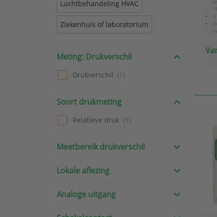
l
Luchtbehandeling HVAC
1
9
d
Ziekenhuis of laboratorium
s
r
Van
Meting: Drukverschil
Drukverschil
Soort drukmeting
Relatieve druk
Meetbereik drukverschil
Lokale aflezing
Analoge uitgang