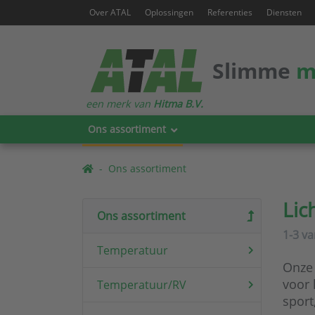
Over ATAL
Oplossingen
Referenties
Diensten
Slimme
m
een merk van
Hitma B.V.
Ons assortiment
Ons assortiment
Lic
Ons assortiment
1-3
v
Temperatuur
Onze 
voor 
Temperatuur/RV
sport