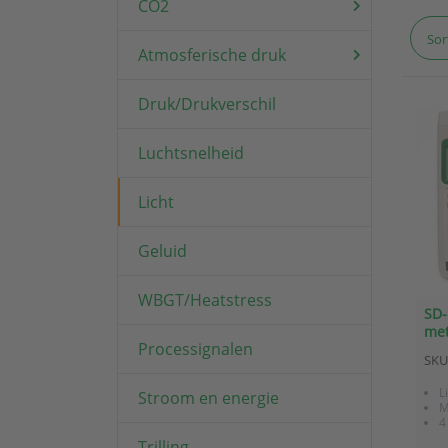
CO2
Sor
Atmosferische druk
Druk/Drukverschil
Luchtsnelheid
Licht
Geluid
WBGT/Heatstress
SD-
met
Processignalen
SKU
L
Stroom en energie
M
4
Trilling