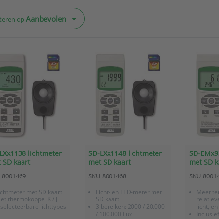
Aanbevolen
teren op
LXx1138 lichtmeter
SD-LXx1148 lichtmeter
SD-EMx93
 SD kaart
met SD kaart
met SD k
diverse 
8001469
SKU
8001468
SKU
8001
ichtmeter met SD kaart
Licht- en LED-meter met
Meet te
et thermokoppel K / J
SD kaart
relatiev
 selecteerbare lichttypes
3 bereiken: 2000 / 20.000
licht, e
/ 100.000 Lux
Inclusie