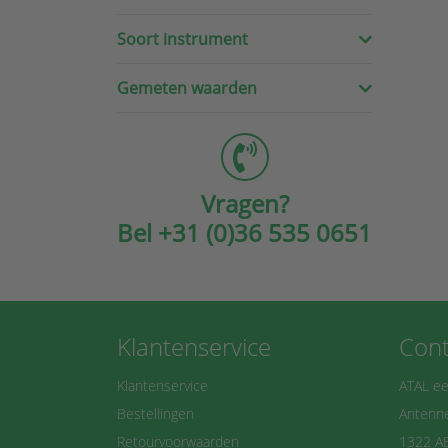
Soort instrument
Gemeten waarden
Vragen?
Bel
+31 (0)36 535 0651
Klantenservice
Cont
Klantenservice
ATAL ee
Bestellingen
Antenne
Retourvoorwaarden
1322 A