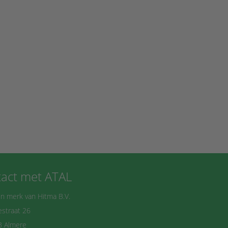
act met ATAL
n merk van Hitma B.V.
straat 26
B Almere