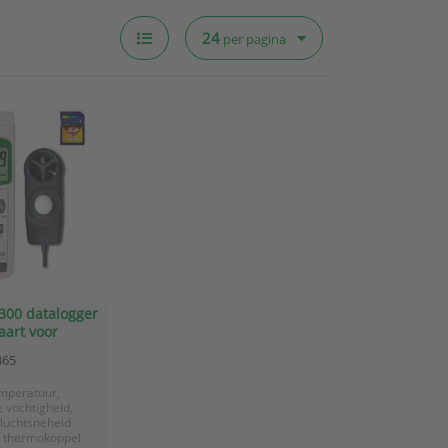
24
per pagina
00 datalogger
aart voor
toepassingen
465
mperatuur,
e vochtigheid,
n luchtsneheid
f thermokoppel