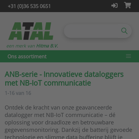
+31 (0)36 535 0651
een merk van
Hitma B.V.
Ons assortiment
ANB-serie - Innovatieve dataloggers
met NB-IoT communicatie
1-16
van
16
Ontdek de kracht van onze geavanceerde
datalogger met NB-IoT communicatie – dé
oplossing voor draadloze en betrouwbare
gegevensmonitoring. Dankzij de batterij gevoede
technologie en slimme data buffering blijft je