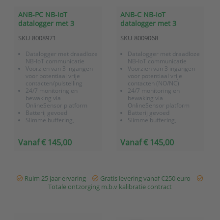
ANB-PC NB-IoT
ANB-C NB-IoT
datalogger met 3
datalogger met 3
pulsteller-ingangen
potentiaalvrije contact-
SKU
8008971
SKU
8009068
ingangen
Datalogger met draadloze
Datalogger met draadloze
NB-IoT communicatie
NB-IoT communicatie
Voorzien van 3 ingangen
Voorzien van 3 ingangen
voor potentiaal vrije
voor potentiaal vrije
contacten/pulstelling
contacten (NO/NC)
24/7 monitoring en
24/7 monitoring en
bewaking via
bewaking via
OnlineSensor platform
OnlineSensor platform
Batterij gevoed
Batterij gevoed
Slimme buffering,
Slimme buffering,
geheugen voor 40.000
geheugen voor 40.000
meetwaarden
meetwaarden
Vanaf € 145,00
Vanaf € 145,00
Ruim 25 jaar ervaring
Gratis levering vanaf €250 euro
Totale ontzorging m.b.v kalibratie contract