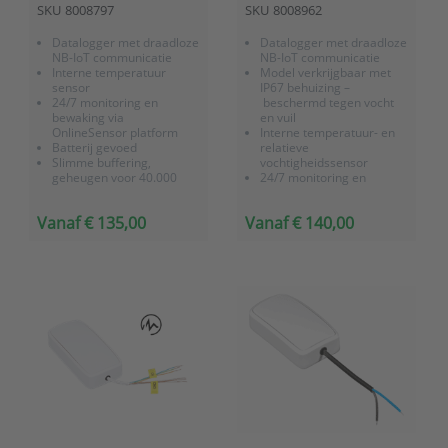
SKU
8008797
SKU
8008962
temperatuursensor
relatieve vochtigheid
(geïntegreerde sensor)
Datalogger met draadloze
Datalogger met draadloze
NB-IoT communicatie
NB-IoT communicatie
Interne temperatuur
Model verkrijgbaar met
sensor
IP67 behuizing –
24/7 monitoring en
beschermd tegen vocht
bewaking via
en vuil
OnlineSensor platform
Interne temperatuur- en
Batterij gevoed
relatieve
Slimme buffering,
vochtigheidssensor
geheugen voor 40.000
24/7 monitoring en
meetwaarden
bewaking via
OnlineSensor platform
Vanaf € 135,00
Vanaf € 140,00
Slimme buffering,
geheugen voor 40.000
meetwaarden
Batterij gevoed