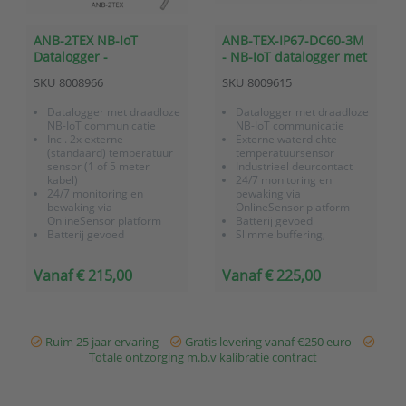
ANB-2TEX NB-IoT
ANB-TEX-IP67-DC60-3M
Datalogger -
- NB-IoT datalogger met
Temperatuurmetingen
externe
SKU
8008966
SKU
8009615
met externe (standaard)
temperatuursensor en
sensor
industrieel deurcontact
Datalogger met draadloze
Datalogger met draadloze
NB-IoT communicatie
NB-IoT communicatie
Incl. 2x externe
Externe waterdichte
(standaard) temperatuur
temperatuursensor
sensor (1 of 5 meter
Industrieel deurcontact
kabel)
24/7 monitoring en
24/7 monitoring en
bewaking via
bewaking via
OnlineSensor platform
OnlineSensor platform
Batterij gevoed
Batterij gevoed
Slimme buffering,
Slimme buffering,
geheugen voor 40.000
geheugen voor 40.000
meetwaarden
Vanaf € 215,00
Vanaf € 225,00
meetwaarden
Optie voor behuizing met
IP67 bescherming tegen
vocht/vuil
Ruim 25 jaar ervaring
Gratis levering vanaf €250 euro
Totale ontzorging m.b.v kalibratie contract