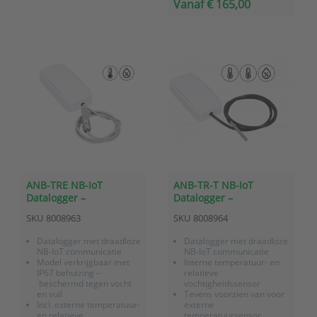
Vanaf € 165,00
Vanaf € 160,00
meetwaarden
ANB-TRE NB-IoT
ANB-TR-T NB-IoT
Datalogger –
Datalogger –
Temperatuur/relatieve
Temperatuur/relatieve
SKU
8008963
SKU
8008964
vochtigheid (externe
vochtigheid + extern
sensor)
temperatuur
Datalogger met draadloze
Datalogger met draadloze
NB-IoT communicatie
NB-IoT communicatie
Model verkrijgbaar met
Interne temperatuur- en
IP67 behuizing –
relatieve
beschermd tegen vocht
vochtigheidssensor
en vuil
Tevens voorzien van voor
Incl. externe temperatuur-
externe
en relatieve
temperatuursensor