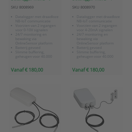
10V ingangen
20mA ingangen
SKU
8008969
SKU
8008970
Datalogger met draadloze
Datalogger met draadloze
NB-IoT communicatie
NB-IoT communicatie
Voorzien van 2 ingangen
Voorzien van 2 ingangen
voor 0-10V signalen
voor 4-20mA signalen
24/7 monitoring en
24/7 monitoring en
bewaking via
bewaking via
OnlineSensor platform
OnlineSensor platform
Batterij gevoed
Batterij gevoed
Slimme buffering,
Slimme buffering,
geheugen voor 40.000
geheugen voor 40.000
meetwaarden
meetwaarden
Vanaf € 180,00
Vanaf € 180,00