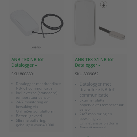
ANB-TEX NB-IoT
ANB-TEX-S1 NB-IoT
Datalogger –
Datalogger -
Temperatuurmetingen
Temperatuurmetingen
SKU
8008801
SKU
8009062
met externe
met externe
(oppervlakte)sensor
(oppervlakte)sensor
Datalogger met draadloze
Datalogger met
NB-IoT communicatie
draadloze NB-IoT
Incl. externe (standaard)
communicatie
temperatuur sensor
Externe (platte,
24/7 monitoring en
oppervlakte) temperatuur
bewaking via
sensor
OnlineSensor platform
24/7 monitoring en
Batterij gevoed
bewaking via
Slimme buffering,
OnlineSensor platform
geheugen voor 40.000
Batterij gevoed
meetwaarden
Slimme buffering,
Optie voor b
geheugen voor 40.000