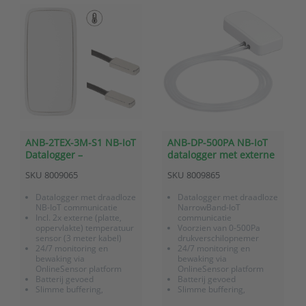
ANB-2TEX-3M-S1 NB-IoT
ANB-DP-500PA NB-IoT
Datalogger –
datalogger met externe
Temperatuurmetingen
drukverschilopnemer
SKU
8009065
SKU
8009865
met 2 externe
(0-500Pa)
(oppervlakte)sensoren
Datalogger met draadloze
Datalogger met draadloze
(3m)
NB-IoT communicatie
NarrowBand-IoT
Incl. 2x externe (platte,
communicatie
oppervlakte) temperatuur
Voorzien van 0-500Pa
sensor (3 meter kabel)
drukverschilopnemer
24/7 monitoring en
24/7 monitoring en
bewaking via
bewaking via
OnlineSensor platform
OnlineSensor platform
Batterij gevoed
Batterij gevoed
Slimme buffering,
Slimme buffering,
geheugen voor 40.000
geheugen voor 40.000