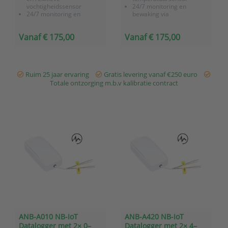
vochtigheidssensor
24/7 monitoring en
24/7 monitoring en
bewaking via
bewaking via
OnlineSensor platform
OnlineSensor platform
Slimme buffering,
Vanaf € 175,00
Vanaf € 175,00
Slimme buffering,
geheugen voor 40.000
geheugen voor 40.000
meetwaarden
meetwaarden
Batterij gevoed
Batterij gevoed
Ruim 25 jaar ervaring
Gratis levering vanaf €250 euro
Totale ontzorging m.b.v kalibratie contract
ANB-A010 NB-IoT
ANB-A420 NB-IoT
Datalogger met 2× 0–
Datalogger met 2× 4–