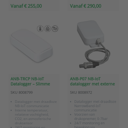
meetwaarden
meetwaarden
Vanaf € 255,00
Vanaf € 290,00
ANB-TRCP NB-IoT
ANB-P07 NB-IoT
Datalogger – Slimme
datalogger met externe
binnenklimaatsensor
drukopnemer (0–7 bar)
SKU
8008799
SKU
8008972
voor temperatuur, RV
en CO2
Datalogger met draadloze
Datalogger met draadloze
NB-IoT communicatie
NarrowBand-IoT
Interne temperatuur,
communicatie
relatieve vochtigheid,
Voorzien van
CO2, en atmosferische
drukopnemer, 0-7bar
druksensor
24/7 monitoring en
24/7 monitoring en
bewaking via