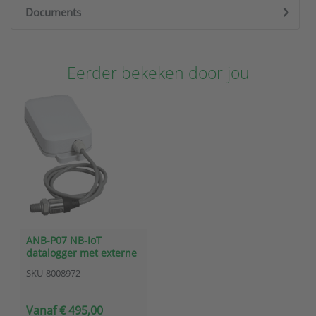
Documents
Eerder bekeken door jou
ANB-P07 NB-IoT
datalogger met externe
drukopnemer (0–7 bar)
SKU
8008972
Vanaf € 495,00