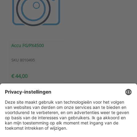
Accu FG/PX4500
SKU
8010495
€ 44,00
Klantenservice
Contact met ATAL