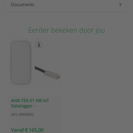
Documents
Eerder bekeken door jou
ANB-TEX-S1 NB-IoT
Datalogger -
Temperatuurmetingen
SKU
8009062
met externe
(oppervlakte)sensor
Vanaf € 165,00