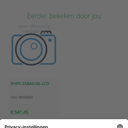
Eerder bekeken door jou
RHPX-2SBA0-00-LCD
SKU
8008880
€ 541,45