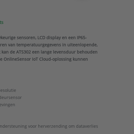
ts
eurige sensoren, LCD display en een IP65-
teren van temperatuurgegevens in uiteenlopende,
ik kan de ATS302 een lange levensduur behouden
de OnlineSensor IoT Cloud-oplossing kunnen
esolutie
deursensor
gevingen
ondersteuning voor herverzending om dataverlies