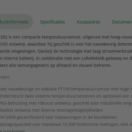
uctinformatie
Specificaties
Accessoires
Documen
302 is een compacte temperatuursensor, uitgerust met hoog-nauwk
icht ontwerp, waardoor hij geschikt is voor het nauwkeurig detec
sende omgevingen. Dankzij de technologie met laag stroomverbru
jn interne batterij. In combinatie met een LoRaWAN®-gateway en 
kers alle sensorgegevens op afstand en visueel beheren.
rken:
Zeer nauwkeurige en stabiele PT100 temperatuursensor met hoge r
Ondersteunt twee externe temperatuursensoren en optioneel een 
IP65-behuizing met robuust ontwerp, geschikt voor industriële om
Flexibel ontwerp met diverse montagemogelijkheden
EN12830-gecertificeerd voor toepassingen in de koudeketen
Opslagcapaciteit voor maximaal 10.000 historische metingen, met 
te voorkomen