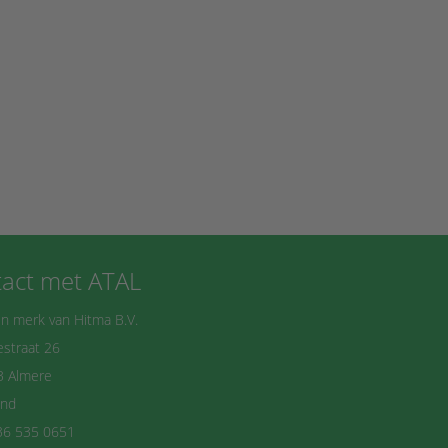
act met ATAL
n merk van Hitma B.V.
straat 26
B Almere
and
36 535 0651