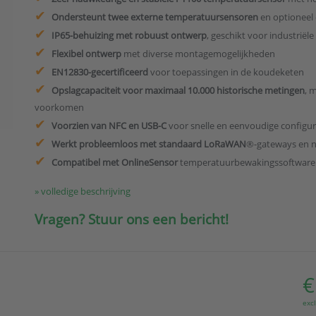
Ondersteunt twee externe temperatuursensoren
en optioneel
IP65-behuizing met robuust ontwerp
, geschikt voor industrië
Flexibel ontwerp
met diverse montagemogelijkheden
EN12830-gecertificeerd
voor toepassingen in de koudeketen
Opslagcapaciteit voor maximaal 10.000 historische metingen
, 
voorkomen
Voorzien van NFC en USB-C
voor snelle en eenvoudige configur
Werkt probleemloos met standaard LoRaWAN
®-gateways en n
Compatibel met OnlineSensor
temperatuurbewakingssoftware
» volledige beschrijving
Vragen? Stuur ons een bericht!
€
exc