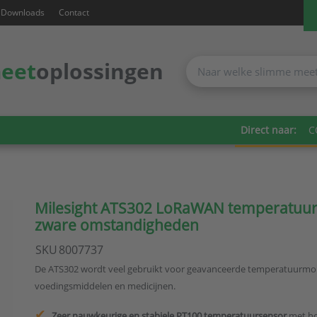
Downloads
Contact
eet
oplossingen
Direct naar:
C
Milesight ATS302 LoRaWAN temperatuur
zware omstandigheden
SKU
8007737
De ATS302 wordt veel gebruikt voor geavanceerde temperatuurmon
voedingsmiddelen en medicijnen.
Zeer nauwkeurige en stabiele PT100 temperatuursensor
met ho