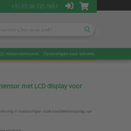
+31 (0) 36 535 0651
O2 meters/sensoren
Oplossingen voor scholen
sensor met LCD display voor
itoring in toepassingen zoals koudeketenopslag van
ge resolutie