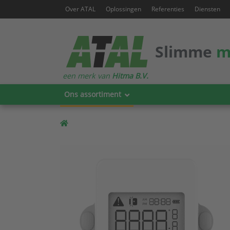
Over ATAL
Oplossingen
Referenties
Diensten
Slimme
m
een merk van
Hitma B.V.
Ons assortiment