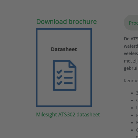
Download brochure
Prod
De ATS
waterd
veelei
met zi
gebrui
Kenme
Milesight ATS302 datasheet