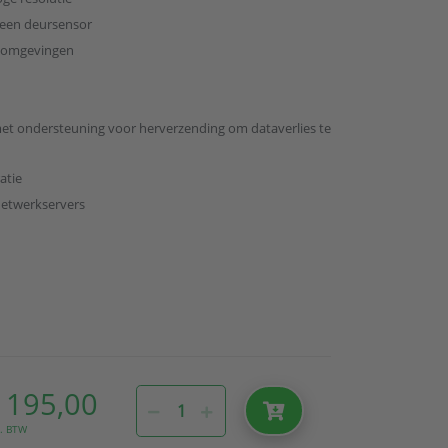
 een deursensor
le omgevingen
met ondersteuning voor herverzending om dataverlies te
atie
etwerkservers
 195,00
l. BTW