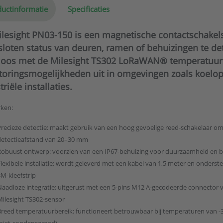
uctinformatie
Specificaties
lesight PN03-150 is een magnetische contactschakel
sloten status van deuren, ramen of behuizingen te de
loos met de Milesight TS302 LoRaWAN® temperatuurs
oringsmogelijkheden uit in omgevingen zoals koelop
riële installaties.
ken:
Precieze detectie: maakt gebruik van een hoog gevoelige reed-schakelaar om
detectieafstand van 20–30 mm
Robuust ontwerp: voorzien van een IP67-behuizing voor duurzaamheid en b
Flexibele installatie: wordt geleverd met een kabel van 1,5 meter en onder
M-kleefstrip
Naadloze integratie: uitgerust met een 5-pins M12 A-gecodeerde connector 
Milesight TS302-sensor
Breed temperatuurbereik: functioneert betrouwbaar bij temperaturen van -30
(niet-condenserend)