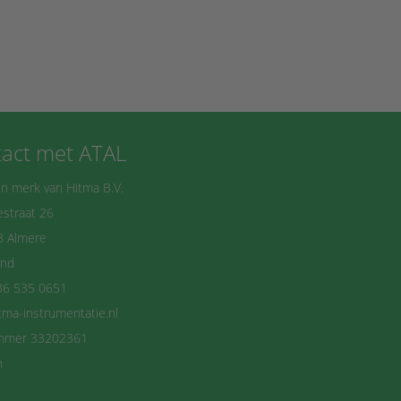
act met ATAL
n merk van Hitma B.V.
straat 26
B Almere
and
36 535 0651
tma-instrumentatie.nl
mmer 33202361
n