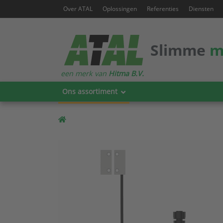
Over ATAL
Oplossingen
Referenties
Diensten
Slimme
m
een merk van
Hitma B.V.
Ons assortiment