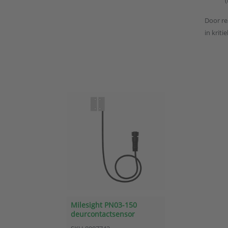
Door re
in krit
Milesight PN03-150
deurcontactsensor