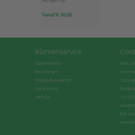
SKU
8007742
Vanaf € 30,00
Klantenservice
Cont
Klantenservice
ATAL ee
Bestellingen
Antenne
Retourvoorwaarden
1322 A
Uw account
Nederl
Verhuur
+31 (0)
info@hi
KvK nu
Linkedi