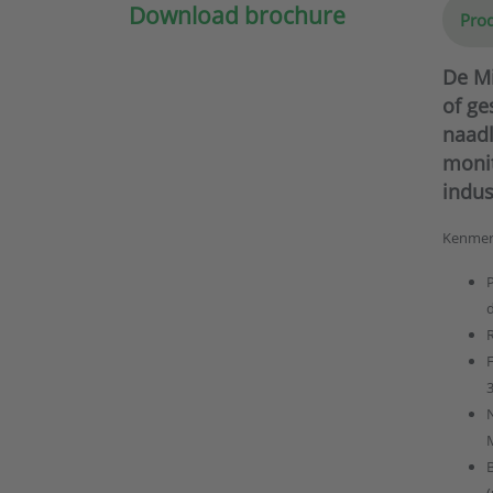
Download brochure
Prod
De Mi
of ge
naad
monit
indust
Kenmer
3