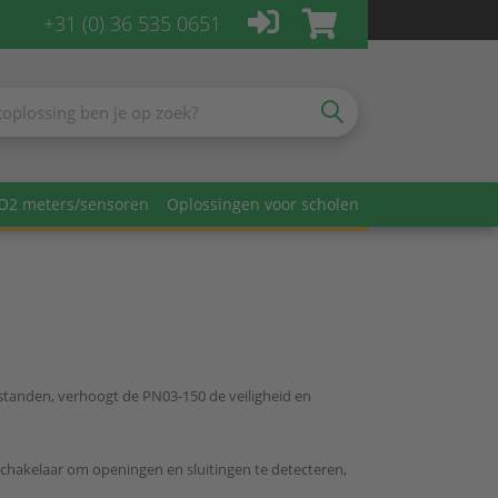
+31 (0) 36 535 0651
O2 meters/sensoren
Oplossingen voor scholen
standen, verhoogt de PN03-150 de veiligheid en
chakelaar om openingen en sluitingen te detecteren,