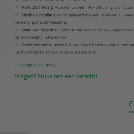
Robuust ontwerp:
voorzien van een IP67-behuizing voor duur
Flexibele installatie:
wordt geleverd met een kabel van 1,5 met
bevestiging met 3M-kleefstrip
Naadloze integratie:
uitgerust met een 5-pins M12 A-gecodeerd
op de Milesight TS302-sensor
Breed temperatuurbereik:
functioneert betrouwbaar bij temper
luchtvochtigheid tot 95% (niet-condenserend)
» volledige beschrijving
Vragen? Stuur ons een bericht!
€
exc