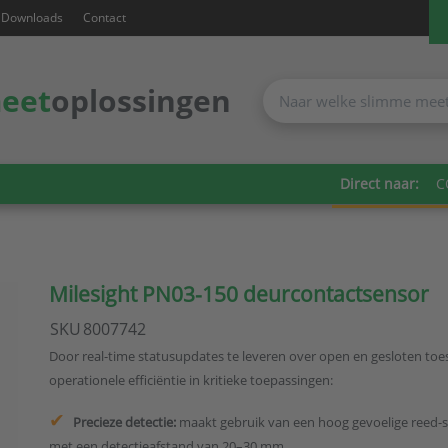
Downloads
Contact
eet
oplossingen
Direct naar:
C
Milesight PN03-150 deurcontactsensor
SKU
8007742
Door real-time statusupdates te leveren over open en gesloten toe
operationele efficiëntie in kritieke toepassingen:
Precieze detectie:
maakt gebruik van een hoog gevoelige reed-s
met een detectieafstand van 20–30 mm