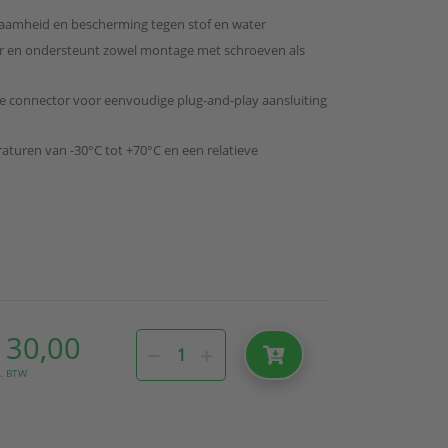
zaamheid en bescherming tegen stof en water
er en ondersteunt zowel montage met schroeven als
e connector voor eenvoudige plug-and-play aansluiting
aturen van -30°C tot +70°C en een relatieve
 30,00
l. BTW