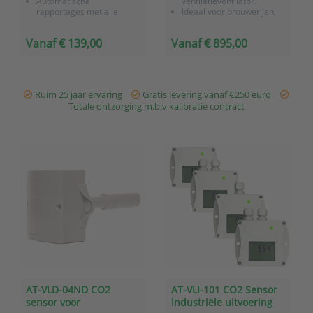
Automatische
ventilatieventilator.
rapportages met alle
Ideaal voor brouwerijen,
benodigde inzichten
HVAC, metaal- en
Voldoet aan de eisen van
verlichtingsindustrie.
Vanaf € 139,00
Vanaf € 895,00
zowel de GGD als de
Gezondheidsdienst.
Zelfkalibrerende CO2-
sensor, dus
onderhoudsvrij
Ruim 25 jaar ervaring
Gratis levering vanaf €250 euro
Meet CO2,...
Totale ontzorging m.b.v kalibratie contract
AT-VLD-04ND CO2
AT-VLI-101 CO2 Sensor
sensor voor
industriële uitvoering