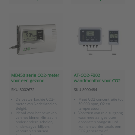
door de in twee delen te
monteren behuizing en
daarmee ideaal voor
installateurs.
MB450 serie CO2-meter
AT-CO2-FB02
voor een gezond
wandmonitor voor CO2
binnenklimaat
en O2
SKU
8002672
SKU
8000484
De bestverkochte CO2-
Meet CO2 concentratie tot
meter van Nederland en
50.000 ppm, O2 en
België.
temperatuur.
Ideaal voor het bewaken
Voorzien van relaisuitgang
van het binnenklimaat in
waarmee aangesloten
onder andere scholen,
apparaten aangestuurd
kinderdagverblijven,
kunnen worden zoals een
kantoren en musea.
CO2 generator of