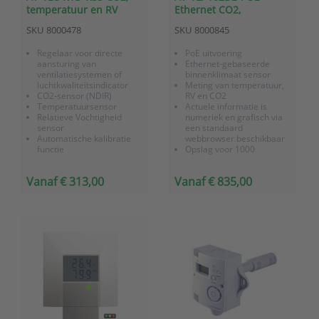
temperatuur en RV
Ethernet CO2,
sensor voor
temperatuur en RV
SKU
8000478
SKU
8000845
wandmontage met
Sensor met PoE
relaisuitgang en
Regelaar voor directe
PoE uitvoering
Modbus RS485
aansturing van
Ethernet-gebaseerde
communicatie
ventilatiesystemen of
binnenklimaat sensor
luchtkwaliteitsindicator
Meting van temperatuur,
CO2-sensor (NDIR)
RV en CO2
Temperatuursensor
Actuele informatie is
Relatieve Vochtigheid
numeriek en grafisch via
sensor
een standaard
Automatische kalibratie
webbrowser beschikbaar
functie
Opslag voor 1000
Weergave van
meetwaarden per
luchtkwaliteit middels
grootheid
Vanaf € 313,00
Vanaf € 835,00
OLED display
Alarmering via E-mail,
Relais uitgang
SNMP-traps of als SMS-
RS485 Modbus interface
tekstbericht (o.b.v.
mailforwarding)