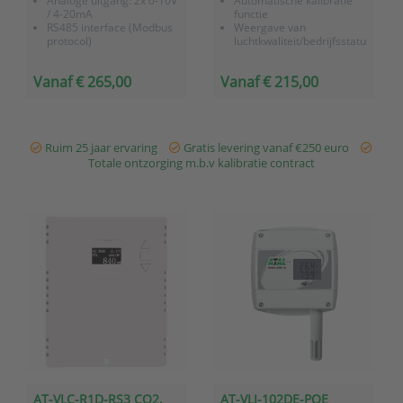
Analoge uitgang: 2x 0-10V
Automatische kalibratie
/ 4-20mA
functie
RS485 interface (Modbus
Weergave van
protocol)
luchtkwaliteit/bedrijfsstatus
3-kleuren LED-indicatie
middels LED-indicatie
(kan worden
RS485 Modbus interface
Vanaf € 265,00
Vanaf € 215,00
uitgeschakeld)
Ruim 25 jaar ervaring
Gratis levering vanaf €250 euro
Totale ontzorging m.b.v kalibratie contract
AT-VLC-R1D-RS3 CO2,
AT-VLI-102DE-POE