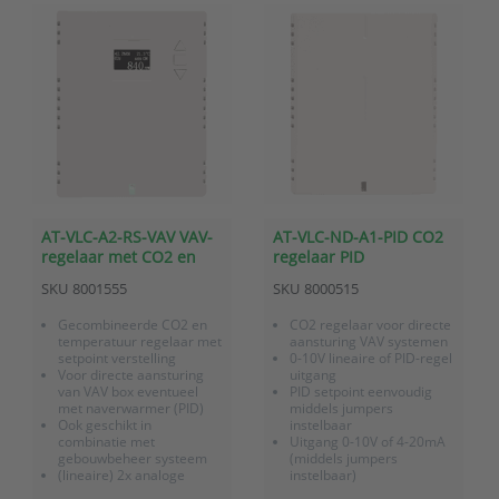
AT-VLC-A2-RS-VAV VAV-
AT-VLC-ND-A1-PID CO2
regelaar met CO2 en
regelaar PID
temperatuurmeting en
metanaloge 0-10V
SKU
8001555
SKU
8000515
setpoint verstelling
uitgang en 3-kleuren
status LED
Gecombineerde CO2 en
CO2 regelaar voor directe
temperatuur regelaar met
aansturing VAV systemen
setpoint verstelling
0-10V lineaire of PID-regel
Voor directe aansturing
uitgang
van VAV box eventueel
PID setpoint eenvoudig
met naverwarmer (PID)
middels jumpers
Ook geschikt in
instelbaar
combinatie met
Uitgang 0-10V of 4-20mA
gebouwbeheer systeem
(middels jumpers
(lineaire) 2x analoge
instelbaar)
uitgang (2x 0-10V / 4-
Voorzien van 3-kleuren