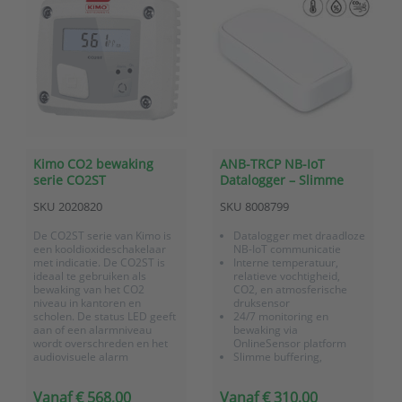
Kimo CO2 bewaking
ANB-TRCP NB-IoT
serie CO2ST
Datalogger – Slimme
binnenklimaatsensor
SKU
2020820
SKU
8008799
voor temperatuur, RV
en CO2
De CO2ST serie van Kimo is
Datalogger met draadloze
een kooldioxideschakelaar
NB-IoT communicatie
met indicatie. De CO2ST is
Interne temperatuur,
ideaal te gebruiken als
relatieve vochtigheid,
bewaking van het CO2
CO2, en atmosferische
niveau in kantoren en
druksensor
scholen. De status LED geeft
24/7 monitoring en
aan of een alarmniveau
bewaking via
wordt overschreden en het
OnlineSensor platform
audiovisuele alarm
Slimme buffering,
waarschuwt bij een te hoge
geheugen voor 40.000
concentratie CO. De
meetwaarden
Vanaf € 568,00
Vanaf € 310,00
montage is zeer eenvoudig
Batterij gevoed