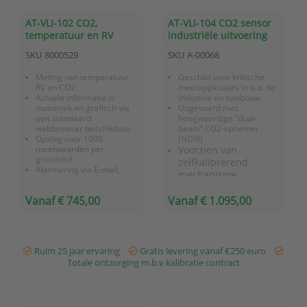
AT-VLI-102 CO2,
AT-VLI-104 CO2 sensor
temperatuur en RV
industriële uitvoering
sensor industrieel
met externe meetprobe
SKU
8000529
SKU
A-00068
Meting van temperatuur,
Geschikt voor kritische
RV en CO2
meetapplicaties in o.a. de
Actuele informatie is
industrie en tuinbouw
numeriek en grafisch via
Uitgevoerd met
een standaard
hoogwaardige “dual-
webbrowser beschikbaar
beam” CO2-opnemer
Opslag voor 1000
(NDIR)
meetwaarden per
Voorzien van
grootheid
zelfkalibrerend
Alarmering via E-mail,
mechanisme
SNMP-traps of als SMS-
tekstbericht (o.b.v.
Vanaf € 745,00
Vanaf € 1.095,00
mailforwarding)
Geschikt voor kritische
meetapplicaties in o.a. de
industrie en tuinbouw
Uitgevoerd met
Ruim 25 jaar ervaring
Gratis levering vanaf €250 euro
hoogwaard...
Totale ontzorging m.b.v kalibratie contract