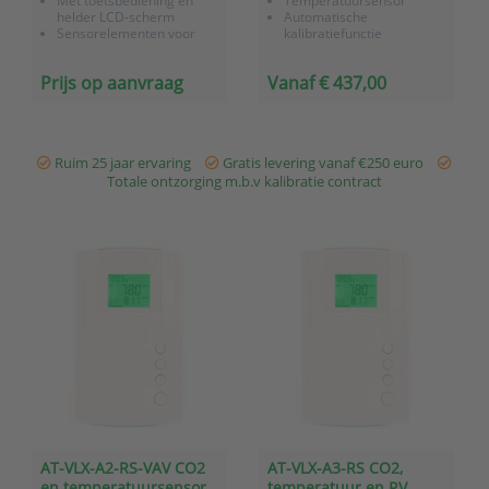
Met toetsbediening en
Temperatuursensor
helder LCD-scherm
Automatische
Sensorelementen voor
kalibratiefunctie
optioneel temperatuur en
Weergave van
relatieve vochtigheid
luchtkwaliteit middels TFT
Prijs op aanvraag
Vanaf € 437,00
display
0-10V / 4-20mA Lineair
PID-regelfunctie
Relais RS485 Modbus
interface
Ruim 25 jaar ervaring
Gratis levering vanaf €250 euro
Totale ontzorging m.b.v kalibratie contract
AT-VLX-A2-RS-VAV CO2
AT-VLX-A3-RS CO2,
en temperatuursensor
temperatuur en RV