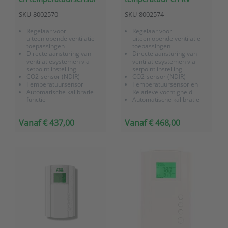
voor wandmontage met
sensor voor
SKU
8002570
SKU
8002574
analoge 0-10V uitgang
wandmontage met
en Modbus RS485
analoge 0-10V
Regelaar voor
Regelaar voor
uitgangen en Modbus
uiteenlopende ventilatie
uiteenlopende ventilatie
RS485
toepassingen
toepassingen
Directe aansturing van
Directe aansturing van
ventilatiesystemen via
ventilatiesystemen via
setpoint instelling
setpoint instelling
CO2-sensor (NDIR)
CO2-sensor (NDIR)
Temperatuursensor
Temperatuursensor en
Automatische kalibratie
Relatieve vochtigheid
functie
Automatische kalibratie
Weergave van
functie
luchtkwaliteit middels TFT
Weergave van
Vanaf € 437,00
Vanaf € 468,00
display
luchtkwaliteit middels TFT
2 x 0-10V / 4-20mA Lineair
display
PID-regelfunctie
3 x 0-10V / 4-20mA Lineair
RS485 Modbus interface
PID-regelfunctie
RS485 Modbus int...