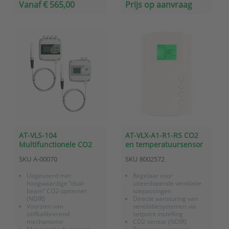
optioneel temperatuur en
Vanaf € 565,00
Prijs op aanvraag
vochtigheid
RV
AT-VLS-104
AT-VLX-A1-R1-RS CO2
Multifunctionele CO2
en temperatuursensor
sensor en regelaar met
voor wandmontage met
SKU
A-00070
SKU
8002572
externe meetprobe en 2
analoge 0-10V uitgang,
relais
relais en Modbus RS485
Uitgevoerd met
Regelaar voor
hoogwaardige “dual-
uiteenlopende ventilatie
beam” CO2-opnemer
toepassingen
(NDIR)
Directe aansturing van
Voorzien van
ventilatiesystemen via
zelfkalibrerend
setpoint instelling
mechanisme
CO2-sensor (NDIR)