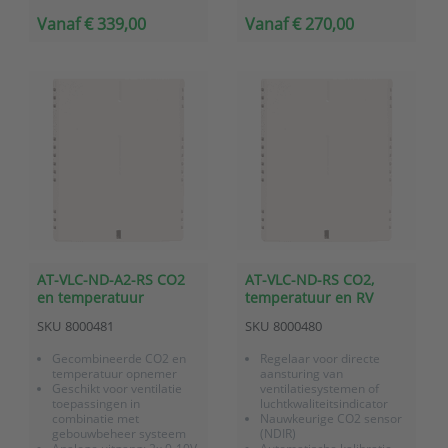
20mA)
LED indicator
Vanaf € 339,00
Vanaf € 270,00
Voorzien van OLED display
inclusief 4
bedieningstoetsen
Voorzien van 3-kleuren
LED (eventueel uit te
schak...
AT-VLC-ND-A2-RS CO2
AT-VLC-ND-RS CO2,
en temperatuur
temperatuur en RV
opnemer voor
sensor voor
SKU
8000481
SKU
8000480
wandmontage met
wandmontage met LED
analoge uitgangen en
indicatie en Modbus
Gecombineerde CO2 en
Regelaar voor directe
Modbus RS485
RS485 communicatie
temperatuur opnemer
aansturing van
Geschikt voor ventilatie
ventilatiesystemen of
toepassingen in
luchtkwaliteitsindicator
combinatie met
Nauwkeurige CO2 sensor
gebouwbeheer systeem
(NDIR)