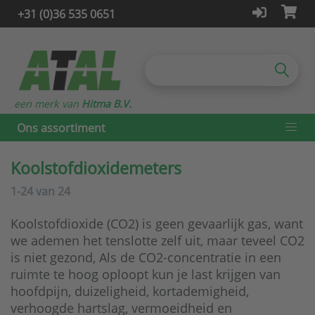
+31 (0)36 535 0651
een merk van
Hitma B.V.
Ons assortiment
Koolstofdioxidemeters
1-24
van
24
Koolstofdioxide (CO2) is geen gevaarlijk gas, want
we ademen het tenslotte zelf uit, maar teveel CO2
is niet gezond, Als de CO2-concentratie in een
ruimte te hoog oploopt kun je last krijgen van
hoofdpijn, duizeligheid, kortademigheid,
verhoogde hartslag, vermoeidheid en