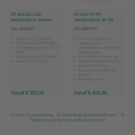
AT-VLX-R2 CO2,
AT-VLX-TH-RS
temperatuur sensor
Temperatuur en RV
met setpoint verstelling
sensor voor
SKU
8002573
SKU
8002575
wandmontage met
Modbus RS485
3-kleuren TFT display
Fraai vormgegeven
communicatie
CO2 bereik 0-2.000 ppm
regelaar voor
Temperatuurbereik -20 tot
uiteenlopende ventilatie
60°C
toepassingen
Uitgangssignaal 2 relais
Voor directe aansturing
Voeding 24 Vdc/Vac
van ventilatiesystemen via
setpoint instelling
Automatische kalibratie
functie
Weergave van
luchtkwaliteit middels TFT
display
Vanaf € 305,00
Vanaf € 406,00
RS485 Modbus interface
Ruim 25 jaar ervaring
Gratis levering vanaf €250 euro
Totale ontzorging m.b.v kalibratie contract