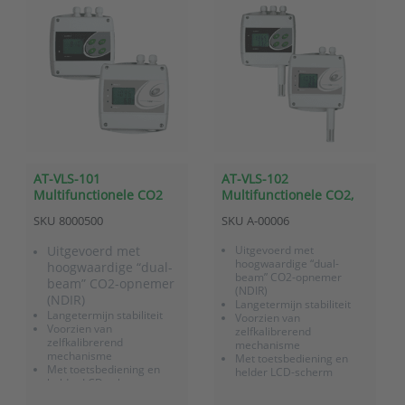
AT-VLS-101
AT-VLS-102
Multifunctionele CO2
Multifunctionele CO2,
sensor en regelaar met
temperatuur en RV
SKU
8000500
SKU
A-00006
relaisuitgangen
sensor en regelaar met
relaisuitgangen
Uitgevoerd met
Uitgevoerd met
hoogwaardige “dual-
hoogwaardige “dual-
beam” CO2-opnemer
beam” CO2-opnemer
(NDIR)
(NDIR)
Langetermijn stabiliteit
Langetermijn stabiliteit
Voorzien van
Voorzien van
zelfkalibrerend
zelfkalibrerend
mechanisme
mechanisme
Met toetsbediening en
Met toetsbediening en
helder LCD-scherm
helder LCD-scherm
Sensorelementen voor
Sensorelementen voor
temperatuur en relatieve