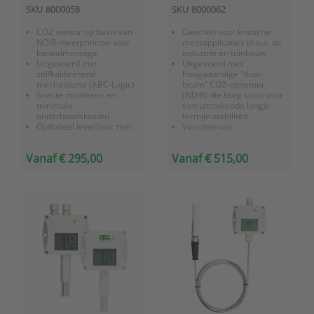
kanaalmontage
SKU
8000058
SKU
8000062
CO2 sensor op basis van
Geschikt voor kritische
NDIR-meetprincipe voor
meetapplicaties in o.a. de
kanaalmontage
industrie en tuinbouw
Uitgevoerd met
Uitgevoerd met
zelfkalibrerend
hoogwaardige “dual-
mechanisme (ABC-Logic)
beam” CO2-opnemer
Snel te monteren en
(NDIR) die borg staat voor
minimale
een uitstekende lange
onderhoudskosten
termijn stabiliteit
Optioneel leverbaar met
Voorzien van
een verlengde meetprobe
zelfkalibrerend
Meetprobe is los te
mechanisme
Vanaf € 295,00
Vanaf € 515,00
koppelen voor eenvoudige
Met LCD display en LED
(de)montage
indicatie