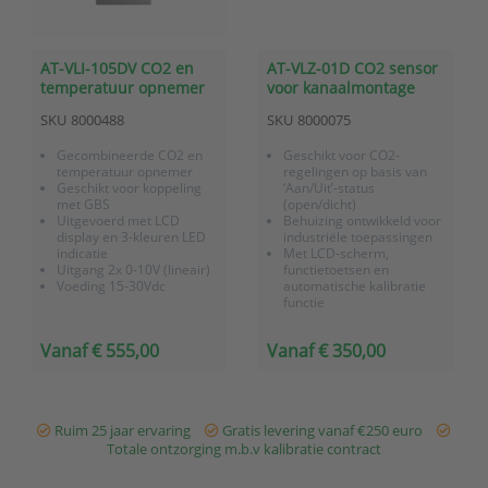
AT-VLI-105DV CO2 en
AT-VLZ-01D CO2 sensor
temperatuur opnemer
voor kanaalmontage
met 3-kleuren LED
met display en
SKU
8000488
SKU
8000075
indicatie
relaisuitgang
Gecombineerde CO2 en
Geschikt voor CO2-
temperatuur opnemer
regelingen op basis van
Geschikt voor koppeling
‘Aan/Uit’-status
met GBS
(open/dicht)
Uitgevoerd met LCD
Behuizing ontwikkeld voor
display en 3-kleuren LED
industriële toepassingen
indicatie
Met LCD-scherm,
Uitgang 2x 0-10V (lineair)
functietoetsen en
Voeding 15-30Vdc
automatische kalibratie
functie
Leverbaar in vier
uitvoeringen (ruimte,
Vanaf € 555,00
Vanaf € 350,00
kanaal, met externe
meetprobe en een model
voor aansturing CO2-
generatoren)
Ruim 25 jaar ervaring
Gratis levering vanaf €250 euro
Totale ontzorging m.b.v kalibratie contract