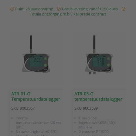
software en 3 j...
Incl. fabriekscertificaat,
software en 3 jaar gara...
Ruim 25 jaar ervaring
Gratis levering vanaf €250 euro
Totale ontzorging m.b.v kalibratie contract
ATR-01-G
ATR-03-G
Temperatuurdatalogger
temperatuurdatalogger
met interne sensor en
met 2 PT1000 ingangen
SKU
8003567
SKU
8003589
GSM communicatie
en GSM communicatie
Interne
Draadloos
temperatuursensor -20 tot
Ingebouwd GSM (4G)
60°C
modem
Nauwkeurigheid: ±0,4°C
2 externe PT1000