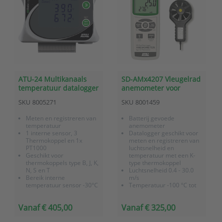
ATU-24 Multikanaals
SD-AMx4207 Vleugelrad
temperatuur datalogger
anemometer voor
luchtsnelheid en
SKU
8005271
SKU
8001459
temperatuur met
datalogger op SD kaart
Meten en registreren van
Batterij gevoede
temperatuur
anemometer
1 interne sensor, 3
Datalogger geschikt voor
Thermokoppel en 1x
meten en registreren van
PT1000
luchtsnelheid en
Geschikt voor
temperatuur met een K-
thermokoppels type B, J, K,
type thermokoppel
N, S en T
Luchtsnelheid 0.4 - 30.0
Bereik interne
m/s
temperatuur sensor -30°C
Temperatuur -100 °C tot
tot +70°C
1300 °C met een K-type
Bereik externe PT1000
thermokoppel
Vanaf € 405,00
Vanaf € 325,00
temperatuur sensor
Meetinterval instelbaar
-200°C tot +260°C
tussen 1 en 3600