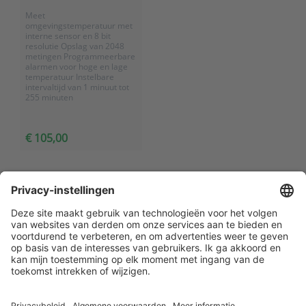
Meet
omgevingstemperatuur met
interne sensor en 8 bit
resolutie Opslag van 2048
metingen Programmeerbare
alarmen voor hoge en lage
temperatuur Instelbare
intervaltijd van 1 minuut tot
255 minuten
€ 105,00
Klantenservice
Contact met ATAL