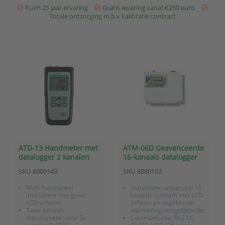
16000 meetwaarden
Ruim 25 jaar ervaring
Gratis levering vanaf €250 euro
Heeft 3 log...
Totale ontzorging m.b.v kalibratie contract
ATD-13 Handmeter met
ATM-06D Geavanceerde
datalogger 2 kanalen
16-kanaals datalogger
temperatuur extern
met universele
SKU
8000143
SKU
8000102
Pt1000
ingangen
Multi-functioneel
Standalone universeel 16
instrument met groot
kanaals systeem met LCD-
LCD-scherm
scherm en uitgebreide
Twee kanaals
alarmeringsmogelijkheden
thermometer voor 2x
Communicatie, RS232,