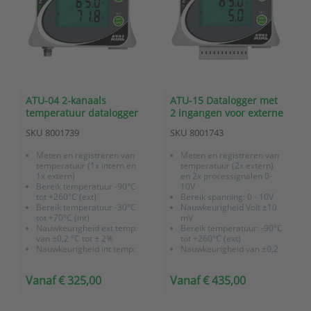
ATU-04 2-kanaals
ATU-15 Datalogger met
temperatuur datalogger
2 ingangen voor externe
met interne en externe
temperatuur sensoren
SKU
8001739
SKU
8001743
sensor
en 2 ingangen voor 0-
10V processignalen
Meten en registreren van
Meten en registreren van
temperatuur (1x intern en
temperatuur (2x extern)
1x extern)
en 2x processignalen 0-
Bereik temperatuur -90°C
10V
tot +260°C (ext)
Bereik spanning: 0 - 10V
Bereik temperatuur -30°C
Nauwkeurigheid Volt ±10
tot +70°C (int)
mV
Nauwkeurigheid ext temp:
Bereik temperatuur: -90°C
van ±0,2 °C tot ± 2%
tot +260°C (ext)
Nauwkeurigheid int temp:
Nauwkeurigheid van ±0,2
van ±0,4 °C
°C tot ± 2%
Li-ion batterij 2x2400 mAh
Li-ion batterij 2x 2400
Vanaf € 325,00
Vanaf € 435,00
USB interface
mAh
IP67
USB interface
Incl. fabriekscertificaat,
IP67