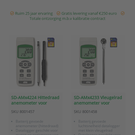
Bereik externe
seconden
Dataopslag op SD kaart,
thermokoppels afh.
data wordt in Excel
van thermokoppel
Ruim 25 jaar ervaring
Gratis levering vanaf €250 euro
formaat opgeslagen
(max 1.800
...
Totale ontzorging m.b.v kalibratie contract
...
SD-AMx4224 Hittedraad
SD-AMx4233 Vleugelrad
anemometer voor
anemometer voor
luchtsnelheid en
luchtsnelheid en
SKU
8001457
SKU
8001458
temperatuur met
temperatuur met
datalogger op SD kaart
datalogger op SD kaart
Batterij gevoede
Batterij gevoede
anemometer (hittedraad)
luchtsnelheid datalogger
Datalogger geschikt voor
met klein vleugelrad
meten en registreren van
Datalogger geschikt voor