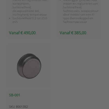
luchtstroom,
meten en registreren van
luchtsnelheid,
luchtsnelheid,
dauwpunt/natte bol,
luchtstroom, temperatuur
vochtigheid, temperatuur
door middel van een K-
Luchtsnelheid 0,2 tot 25,0
type thermokoppel en
m/s
luchttemperatuur
Temperatuur 0 tot 50 °C
Luchtsnelheid 0,4 tot 20,0
met een K-type
m/s
Vanaf € 490,00
Vanaf € 385,00
thermokoppel
Temperatuur 0 tot 50 °C
Inclusief losse hittedraad
Inclusief klein vleugelrad
telescope sensor en
sensor
temperatuur/relatieve
Meetinterval instelbaar
vochtigheid sensor
tussen 1 en 3600...
Meetinte...
SB-001
SKU
8001382