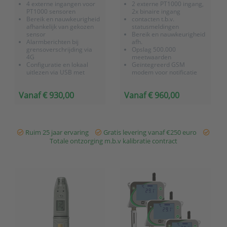
4 externe ingangen voor
2 externe PT1000 ingang,
PT1000 sensoren
2x binaire ingang
Bereik en nauwkeurigheid
contacten t.b.v.
afhankelijk van gekozen
statusmeldingen
sensor
Bereik en nauwkeurigheid
Alarmberichten bij
afh.
grensoverschrijding via
Opslag 500.000
4G
meetwaarden
Configuratie en lokaal
Geïntegreerd GSM
uitlezen via USB met
modem voor notificatie
meegeleverde ATAL
per SMS en 24/7 online
Vision PC software
monitoring
Vanaf € 930,00
Vanaf € 960,00
Altijd en overal inzicht met
Li-ion batterij voor
ons
OnlineSensor
cloud-
langdurig
platfo...
probleemloos meten
Inclusief fabriekscertifica...
Ruim 25 jaar ervaring
Gratis levering vanaf €250 euro
Totale ontzorging m.b.v kalibratie contract