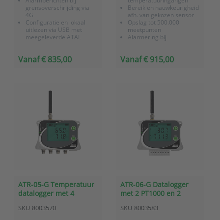
Alarmberichten bij
temperatuuringangen
grensoverschrijding via
Bereik en nauwkeurigheid
4G
afh. van gekozen sensor
Configuratie en lokaal
Opslag tot 500.000
uitlezen via USB met
meetpunten
meegeleverde ATAL
Alarmering bij
Vision PC software
overschrijding
Altijd en overal inzicht met
grenswaardes
Vanaf € 835,00
Vanaf € 915,00
ons
OnlineSens...
ATR-05-G Temperatuur
ATR-06-G Datalogger
datalogger met 4
met 2 PT1000 en 2
ingangen voor PT1000
contactingangen en
SKU
8003570
SKU
8003583
sensoren met GSM-
GSM-modem
modem