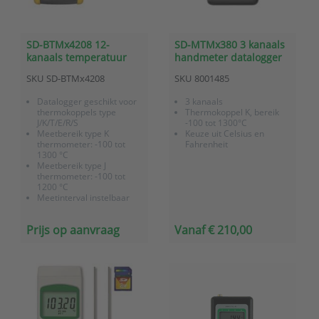
SD-BTMx4208 12-
SD-MTMx380 3 kanaals
kanaals temperatuur
handmeter datalogger
datalogger
met SD kaart -
SKU
SD-BTMx4208
SKU
8001485
batterijgevoed met SD
thermokoppel
kaart
Datalogger geschikt voor
3 kanaals
thermokoppels type
Thermokoppel K, bereik
J/K/T/E/R/S
-100 tot 1300°C
Meetbereik type K
Keuze uit Celsius en
thermometer: -100 tot
Fahrenheit
1300 °C
Meetbereik type J
thermometer: -100 tot
1200 °C
Meetinterval instelbaar
tussen 1 en 3600
seconden
Prijs op aanvraag
Vanaf € 210,00
Dataopslag op SD kaart,
data wordt in excel format
opgeslagen