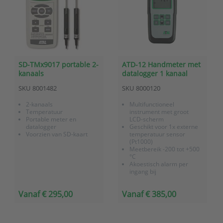
SD-TMx9017 portable 2-
ATD-12 Handmeter met
kanaals
datalogger 1 kanaal
temperatuurdatalogger
temperatuur extern
SKU
8001482
SKU
8000120
met SD kaart
Pt1000
2-kanaals
Multifunctioneel
Temperatuur
instrument met groot
Portable meter en
LCD-scherm
datalogger
Geschikt voor 1x externe
Voorzien van SD-kaart
temperatuur sensor
(Pt1000)
Meetbereik -200 tot +500
°C
Akoestisch alarm per
ingang bij
grenswaardeoverschrijding
Alle instellingen zijn
Vanaf € 295,00
Vanaf € 385,00
menugestuurd via de
"MENU"-functietoets
Voorzien van een recorder
met geheugenopslag van