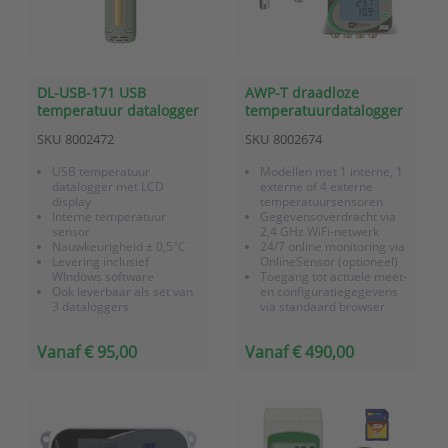
DL-USB-171 USB
AWP-T draadloze
temperatuur datalogger
temperatuurdatalogger
met interne sensor en
met WiFi communicatie
SKU
8002472
SKU
8002674
LCD display
USB temperatuur
Modellen met 1 interne, 1
datalogger met LCD
externe of 4 externe
display
temperatuursensoren
Interne temperatuur
Gegevensoverdracht via
sensor
2,4 GHz WiFi-netwerk
Nauwkeurigheid ± 0,5°C
24/7 online monitoring via
Levering inclusief
OnlineSensor (optioneel)
WIndows software
Toegang tot actuele meet-
Ook leverbaar als set van
en configuratiegegevens
3 dataloggers
via standaard browser
Optioneel
Alarmering bij
kalibratiecertificaat
overschrijding van de
Vanaf € 95,00
Vanaf € 490,00
meetwaarden per e-mail,
akoestisch