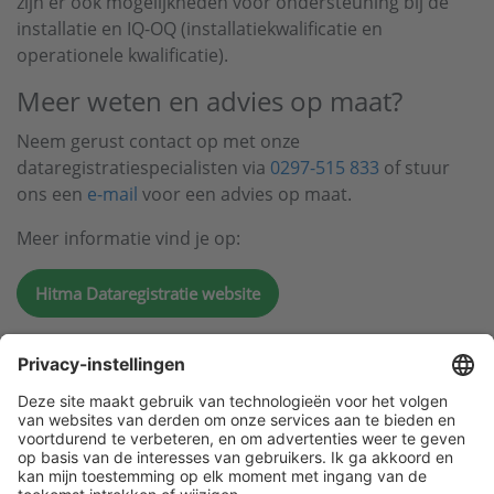
zijn er ook mogelijkheden voor ondersteuning bij de
installatie en IQ-OQ (installatiekwalificatie en
operationele kwalificatie).
Meer weten en advies op maat?
Neem gerust contact op met onze
dataregistratiespecialisten via
0297-515 833
of stuur
ons een
e-mail
voor een advies op maat.
Meer informatie vind je op:
Hitma Dataregistratie website
Klantenservice
Contact met ATAL