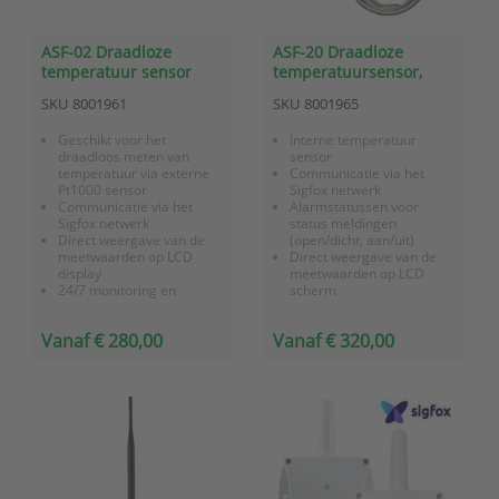
ASF-02 Draadloze
ASF-20 Draadloze
temperatuur sensor
temperatuursensor,
(extern -90 tot +260 °C),
batterij gevoed, met
SKU
8001961
SKU
8001965
batterij gevoed, met
twee ingangen voor
Sigfox communicatie
status meldingen
Geschikt voor het
Interne temperatuur
(Sigfox communicatie)
draadloos meten van
sensor
temperatuur via externe
Communicatie via het
Pt1000 sensor
Sigfox netwerk
Communicatie via het
Alarmstatussen voor
Sigfox netwerk
status meldingen
Direct weergave van de
(open/dicht, aan/uit)
meetwaarden op LCD
Direct weergave van de
display
meetwaarden op LCD
24/7 monitoring en
scherm
alarmering via
Lithium batterij
OnlineSensor
(levensduur tot 8 jaar)
Vanaf € 280,00
Vanaf € 320,00
Batterij gevoed (Lithium
IP65
batterij met lange
Direct inzetbaar op locatie
levensduur)
Incl. fabriekscertificaat en
IP65
3 jaar garantie
Direct inzetbaar op locatie
...
Incl. fabriekscertificaat e...