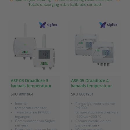
Totale ontzorging m.b.v kalibratie contract
ASF-03 Draadloze 3-
ASF-05 Draadloze 4-
kanaals temperatuur
kanaals temperatuur
sensor met Sigfox
sensor met Sigfox
SKU
8001964
SKU
8001951
communicatie
communicatie
Interne
4 ingangen voor externe
temperatuursensor
Pt1000
Twee externe Pt1000
temperatuursensoren van
ingangen
-200 tot +260 °C
Communicatie via Sigfox
Communicatie via het
netwerk
Sigfox netwerk
Direct inzetbaar op locatie
Weergave van de