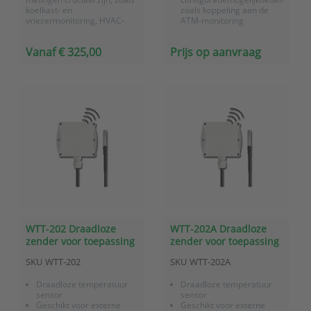
koelkast- en
zoals koppeling aan de
vriezermonitoring, HVAC-
ATM-monitoring
monitoring,
systemen.
legionellapreventie en
Vanaf € 325,00
Prijs op aanvraag
omgevingsmonitoring.
ATAL draadloze sensoren
voorzien van LoRa
technologie
Geschikt voor meting van
temperat...
WTT-202 Draadloze
WTT-202A Draadloze
zender voor toepassing
zender voor toepassing
met Pt1000
met Pt100 temperatuur
SKU
WTT-202
SKU
WTT-202A
temperatuur sensoren
sensoren (3-dr)
(3-dr)
Draadloze temperatuur
Draadloze temperatuur
sensor
sensor
Geschikt voor externe
Geschikt voor externe