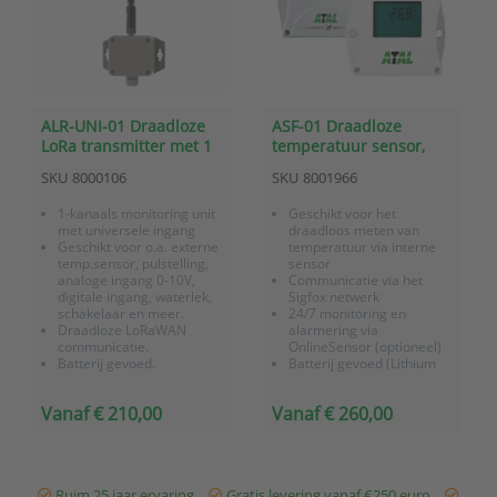
ALR-UNI-01 Draadloze
ASF-01 Draadloze
LoRa transmitter met 1
temperatuur sensor,
universele ingang voor
Sigfox, batterij gevoed
SKU
8000106
SKU
8001966
o.a. processignaal,
contact en puls
1-kanaals monitoring unit
Geschikt voor het
met universele ingang
draadloos meten van
Geschikt voor o.a. externe
temperatuur via interne
temp.sensor, pulstelling,
sensor
analoge ingang 0-10V,
Communicatie via het
digitale ingang, waterlek,
Sigfox netwerk
schakelaar en meer.
24/7 monitoring en
Draadloze LoRaWAN
alarmering via
communicatie.
OnlineSensor (optioneel)
Batterij gevoed.
Batterij gevoed (Lithium
Levensduur batterij
batterij met lange
max.10 jaar
levensduur)
Vanaf € 210,00
Vanaf € 260,00
IP67 voor outdoor gebruik.
IP65
Direct inzetbaar op locatie
Incl. fabriekscertificaat en
3 jaar garantie
Ruim 25 jaar ervaring
Gratis levering vanaf €250 euro