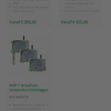
IP65
meetwaarden op LCD
Incl. fabriekscertificaat en
scherm
3 jaar garantie
Lithium batterij (>10 jaar)
24/7 monitoring en
Direct inzetbaar op locatie
alarmering via
Incl. fabriekscertificaat en
Vanaf € 385,00
Vanaf € 425,00
OnlineSensor (optie)
3 jaar garantie
Sigfox gateway voor
24/7 monitoring en
betere ontvangst (optie)
alarmering via
OnlineSensor (optie)
...
AWP-T draadloze
temperatuurdatalogger
met WiFi communicatie
SKU
8002674
Modellen met 1 interne, 1
externe of 4 externe