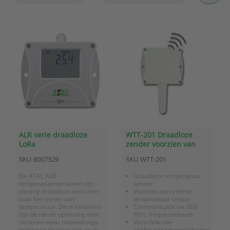
ALR serie draadloze
WTT-201 Draadloze
LoRa
zender voorzien van
temperatuursensoren
geïntegreerde Pt1000
SKU
8007329
SKU
WTT-201
temperatuur sensor
De ATAL ALR
Draadloze temperatuur
temperatuursensoren zijn
sensor
slimme draadloze sensoren
Voorzien van interne
voor het meten van
temperatuur sensor
temperatuur. Deze sensoren
Communicatie via 868
zijn de ideale oplossing voor
MHz frequentieband
sectoren waar nauwkeurige
Verschillende
metingen cruciaal zijn, zoals
configuratiemogelijkheden,