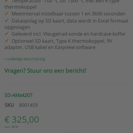
Temperatuur -100 °C tot 1300 °C met een K-type
thermokoppel
Meetinterval instelbaar tussen 1 en 3600 seconden
Dataopslag op SD kaart, data wordt in Excel formaat
opgeslagen
Geleverd incl. Vleugelrad-sonde en hardcase koffer
Optioneel SD kaart, Type K thermokoppel, 9V
adapter, USB kabel en Easyview software
» volledige beschrijving
Vragen? Stuur ons een bericht!
SD-AMx4207
SKU
8001459
€ 325,00
excl. BTW