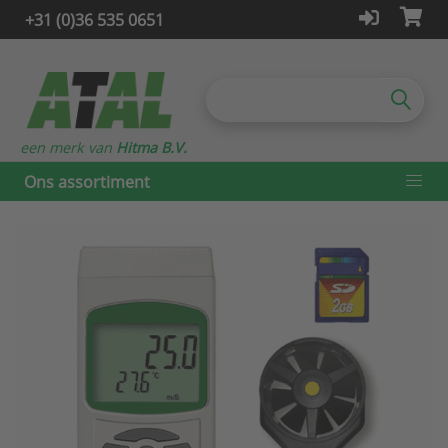
+31 (0)36 535 0651
een merk van
Hitma B.V.
Ons assortiment