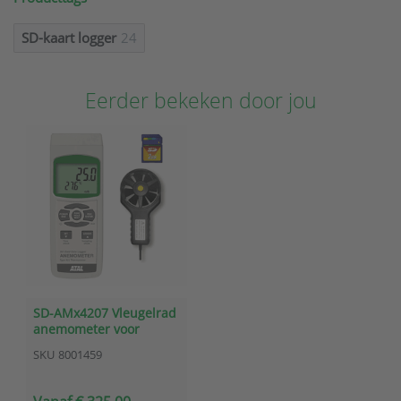
SD-kaart logger
24
Eerder bekeken door jou
SD-AMx4207 Vleugelrad
anemometer voor
luchtsnelheid en
SKU
8001459
temperatuur met
datalogger op SD kaart