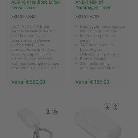
ALR-18 draadloze LoRa-
ANB-T NB-IoT
sensor voor
Datalogger – met
temperatuur, RV en
geïntegreerde
SKU
8007342
SKU
8008797
atmosferische druk
temperatuursensor
De ATAL ALR-18 is een
Datalogger met draadloze
slimme draadloze sensor
NB-IoT communicatie
voor het meten van
Interne temperatuur
temperatuur, relatieve
sensor
vochtigheid (RV) en
24/7 monitoring en
atmosferische druk. Deze
bewaking via
sensoren zijn de ideale
OnlineSensor platform
oplossing voor sectoren
Batterij gevoed
waar nauwkeurige metingen
Slimme buffering,
cruciaal zijn, zoals koelkast-
geheugen voor 40.000
en vriezermonitoring, HVAC-
meetwaarden
monitoring,
Vanaf € 530,00
Vanaf € 135,00
legionellapreventie en
omgevingsmonitoring.
ATAL draadloze sensoren
voorzien van LoRa
technologie
...