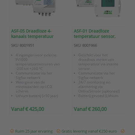
ASF-05 Draadloze 4-
ASF-01 Draadloze
kanaals temperatuur
temperatuur sensor,
sensor met Sigfox
Sigfox, batterij gevoed
SKU
8001951
SKU
8001966
communicatie
4 ingangen voor externe
Geschikt voor het
Pt1000
draadloos meten van
temperatuursensoren van
temperatuur via interne
-200 tot +260 °C
sensor
Communicatie via het
Communicatie via het
Sigfox netwerk
Sigfox netwerk
Weergave van de
24/7 monitoring en
meetwaarden op LCD
alarmering via
scherm
OnlineSensor (optioneel)
Lithium batterij (>10 jaar)
Batterij gevoed (Lithium
Direct inzetbaar op locatie
batterij met lange
Incl. fabriekscertificaat en
levensduur)
Vanaf € 425,00
Vanaf € 260,00
3 jaar garantie
IP65
24/7 monitoring en
Direct inzetbaar op locatie
alarmering via
Incl. fabriekscertificaat en
OnlineSensor (optie)
3 jaar garantie
...
Ruim 25 jaar ervaring
Gratis levering vanaf €250 euro