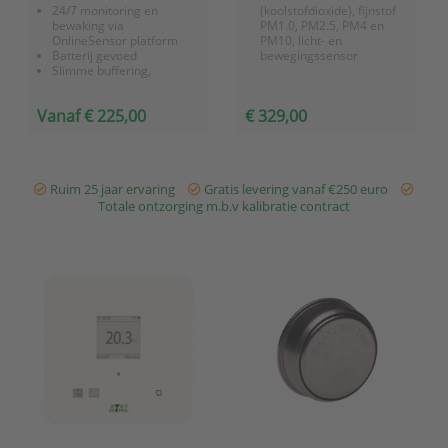
24/7 monitoring en
(koolstofdioxide), fijnstof
bewaking via
PM1.0, PM2.5, PM4 en
OnlineSensor platform
PM10, licht- en
Batterij gevoed
bewegingssensor
Slimme buffering,
geheugen voor 40.000
meetwaarden
Vanaf € 225,00
€ 329,00
Ruim 25 jaar ervaring
Gratis levering vanaf €250 euro
Totale ontzorging m.b.v kalibratie contract