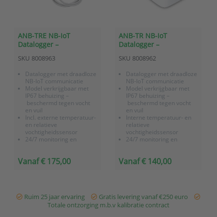
ANB-TRE NB-IoT
ANB-TR NB-IoT
Datalogger –
Datalogger –
Temperatuur/relatieve
Temperatuur en
SKU
8008963
SKU
8008962
vochtigheid (externe
relatieve vochtigheid
sensor)
(geïntegreerde sensor)
Datalogger met draadloze
Datalogger met draadloze
NB-IoT communicatie
NB-IoT communicatie
Model verkrijgbaar met
Model verkrijgbaar met
IP67 behuizing –
IP67 behuizing –
beschermd tegen vocht
beschermd tegen vocht
en vuil
en vuil
Incl. externe temperatuur-
Interne temperatuur- en
en relatieve
relatieve
vochtigheidssensor
vochtigheidssensor
24/7 monitoring en
24/7 monitoring en
bewaking via
bewaking via
OnlineSensor platform
OnlineSensor platform
Vanaf € 175,00
Vanaf € 140,00
Slimme buffering,
Slimme buffering,
geheugen voor 40.000
geheugen voor 40.000
meetwaarden
meetwaarden
Batterij gevoed
Batterij gevoed
Ruim 25 jaar ervaring
Gratis levering vanaf €250 euro
Totale ontzorging m.b.v kalibratie contract