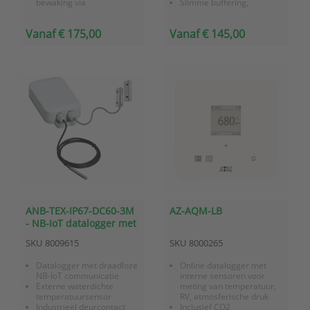
bewaking via
Slimme buffering,
OnlineSensor platform
geheugen voor 40.000
Slimme buffering,
meetwaarden
Vanaf € 175,00
Vanaf € 145,00
geheugen voor 40.000
meetwaarden
Batterij gevoed
ANB-TEX-IP67-DC60-3M
AZ-AQM-LB
- NB-IoT datalogger met
externe
SKU
8009615
SKU
8000265
temperatuursensor en
industrieel deurcontact
Datalogger met draadloze
Online datalogger met
NB-IoT communicatie
interne sensoren voor
Externe waterdichte
meting van temperatuur,
temperatuursensor
RV, atmosferische druk
Industrieel deurcontact
Inclusief CO2