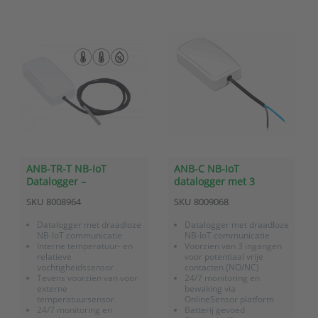
ANB-TR-T NB-IoT
ANB-C NB-IoT
Datalogger –
datalogger met 3
Temperatuur/relatieve
potentiaalvrije contact-
SKU
8008964
SKU
8009068
vochtigheid + extern
ingangen
temperatuur
Datalogger met draadloze
Datalogger met draadloze
NB-IoT communicatie
NB-IoT communicatie
Interne temperatuur- en
Voorzien van 3 ingangen
relatieve
voor potentiaal vrije
vochtigheidssensor
contacten (NO/NC)
Tevens voorzien van voor
24/7 monitoring en
externe
bewaking via
temperatuursensor
OnlineSensor platform
24/7 monitoring en
Batterij gevoed