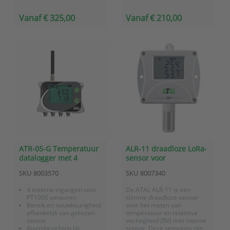
monitoring,
Levensduur batterij
legionellapreventie en
max.10 jaar
Vanaf € 325,00
Vanaf € 210,00
omgevingsmonitoring.
IP67 voor outdoor gebruik.
ATAL draadloze sensoren
voorzien van LoRa
technologie
Geschikt voor meting van
temperat...
ATR-05-G Temperatuur
ALR-11 draadloze LoRa-
datalogger met 4
sensor voor
ingangen voor PT1000
temperatuur en RV
SKU
8003570
SKU
8007340
sensoren met GSM-
modem
4 externe ingangen voor
De ATAL ALR-11 is een
PT1000 sensoren
slimme draadloze sensor
Bereik en nauwkeurigheid
voor het meten van
afhankelijk van gekozen
temperatuur en relatieve
sensor
vochtigheid (RV) met interne
Alarmberichten bij
sensor. Deze sensoren zijn