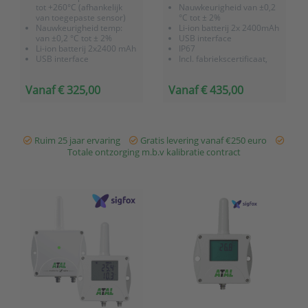
tot +260°C (afhankelijk
Nauwkeurigheid van ±0,2
van toegepaste sensor)
°C tot ± 2%
Nauwkeurigheid temp:
Li-ion batterij 2x 2400mAh
van ±0,2 °C tot ± 2%
USB interface
Li-ion batterij 2x2400 mAh
IP67
USB interface
Incl. fabriekscertificaat,
IP67
software en 3 jaar
Inclusief
garantie
Vanaf € 325,00
Vanaf € 435,00
fabriekscertificaat,
software en 3 jaar
garantie
Ruim 25 jaar ervaring
Gratis levering vanaf €250 euro
Totale ontzorging m.b.v kalibratie contract