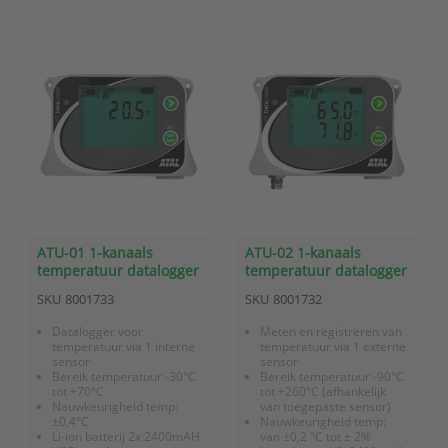
ATU-01 1-kanaals
ATU-02 1-kanaals
temperatuur datalogger
temperatuur datalogger
met interne sensor
met externe sensor
SKU
8001733
SKU
8001732
Datalogger voor
Meten en registreren van
temperatuur via 1 interne
temperatuur via 1 externe
sensor
sensor
Bereik temperatuur -30°C
Bereik temperatuur -90°C
tot +70°C
tot +260°C (afhankelijk
Nauwkeurigheid temp:
van toegepaste sensor)
±0,4°C
Nauwkeurigheid temp:
Li-ion batterij 2x 2400mAH
van ±0,2 °C tot ± 2%