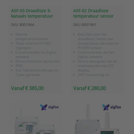
ASF-03 Draadloze 3-
ASF-02 Draadloze
kanaals temperatuur
temperatuur sensor
sensor met Sigfox
(extern -90 tot +260 °C),
SKU
8001964
SKU
8001961
communicatie
batterij gevoed, met
Sigfox communicatie
Interne
Geschikt voor het
temperatuursensor
draadloos meten van
Twee externe Pt1000
temperatuur via externe
ingangen
Pt1000 sensor
Communicatie via Sigfox
Communicatie via het
netwerk
Sigfox netwerk
Direct inzetbaar op locatie
Direct weergave van de
IP65
meetwaarden op LCD
Incl. fabriekscertificaat en
display
3 jaar garantie
24/7 monitoring en
24/7 monitoring en
alarmering via
alarmering via
OnlineSensor
Vanaf € 385,00
Vanaf € 280,00
OnlineSensor (optie)
Batterij gevoed (Lithium
Sigfox gateway voor
batterij met lange
betere ontvangst (optie)
levensduur)
IP65
Direct inzetbaar op locatie
Incl. fabriekscertificaat e...