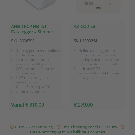
ANB-TRCP NB-IoT
AZ-CO2-LB
Datalogger – Slimme
binnenklimaatsensor
SKU
8008799
SKU
8000264
voor temperatuur, RV
en CO2
Datalogger met draadloze
Online datalogger met
NB-IoT communicatie
interne sensoren voor
Interne temperatuur,
meting van temperatuur,
relatieve vochtigheid,
RV, atmosferische druk
CO2, en atmosferische
Inclusief CO2
druksensor
(koolstofdioxide) licht en
24/7 monitoring en
bewegingssensor
bewaking via
OnlineSensor platform
Slimme buffering,
geheugen voor 40.000
meetwaarden
Vanaf € 310,00
€ 279,00
Batterij gevoed
Ruim 25 jaar ervaring
Gratis levering vanaf €250 euro
Totale ontzorging m.b.v kalibratie contract