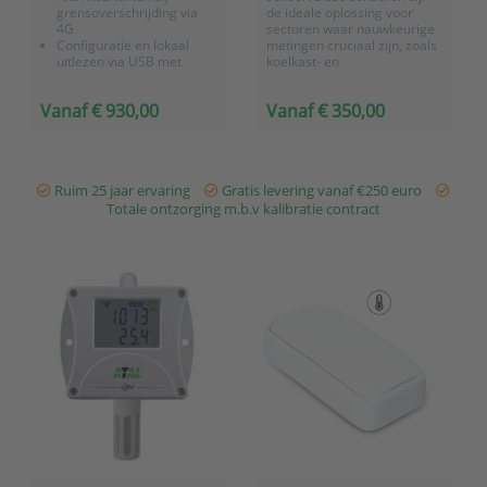
grensoverschrijding via
de ideale oplossing voor
4G
sectoren waar nauwkeurige
Configuratie en lokaal
metingen cruciaal zijn, zoals
uitlezen via USB met
koelkast- en
meegeleverde ATAL
vriezermonitoring, HVAC-
Vision PC software
monitoring,
Vanaf € 930,00
Vanaf € 350,00
Altijd en overal inzicht met
legionellapreventie en
ons
OnlineSensor
cloud-
omgevingsmonitoring. Bij de
platfo...
ALR-11R variant is er de
mogelijkheid voor een
externe digitaa...
Ruim 25 jaar ervaring
Gratis levering vanaf €250 euro
Totale ontzorging m.b.v kalibratie contract