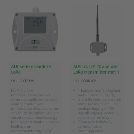
ALR serie draadloze
ALR-UNI-01 Draadloze
LoRa
LoRa transmitter met 1
temperatuursensoren
universele ingang voor
SKU
8007329
SKU
8000106
o.a. processignaal,
contact en puls
De ATAL ALR
1-kanaals monitoring unit
temperatuursensoren zijn
met universele ingang
slimme draadloze sensoren
Geschikt voor o.a. externe
voor het meten van
temp.sensor, pulstelling,
temperatuur. Deze sensoren
analoge ingang 0-10V,
zijn de ideale oplossing voor
digitale ingang, waterlek,
sectoren waar nauwkeurige
schakelaar en meer.
metingen cruciaal zijn, zoals
Draadloze LoRaWAN
koelkast- en
communicatie.
vriezermonitoring, HVAC-
Batterij gevoed.