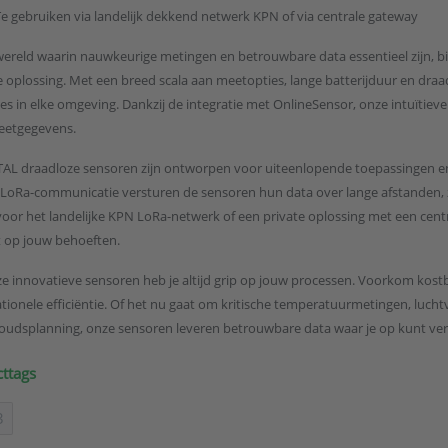
Te gebruiken via landelijk dekkend netwerk KPN of via centrale gateway
wereld waarin nauwkeurige metingen en betrouwbare data essentieel zijn,
e oplossing. Met een breed scala aan meetopties, lange batterijduur en dr
es in elke omgeving. Dankzij de integratie met OnlineSensor, onze intuïtieve m
eetgegevens.
AL draadloze sensoren zijn ontworpen voor uiteenlopende toepassingen e
 LoRa-communicatie versturen de sensoren hun data over lange afstanden, 
voor het landelijke KPN LoRa-netwerk of een private oplossing met een cent
t op jouw behoeften.
e innovatieve sensoren heb je altijd grip op jouw processen. Voorkom kostb
ationele efficiëntie. Of het nu gaat om kritische temperatuurmetingen, luc
udsplanning, onze sensoren leveren betrouwbare data waar je op kunt ve
ttags
3