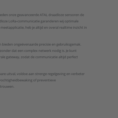
 bieden onze geavanceerde ATAL draadloze sensoren de
aadloze LoRa-communicatie garanderen wij optimale
eetapplicatie, heb je altijd en overal realtime inzicht in
n bieden ongeëvenaarde precisie en gebruiksgemak.
zonder dat een complex netwerk nodig is. Je kunt
rale gateway, zodat de communicatie altijd perfect
are uitval, voldoe aan strenge regelgeving en verbeter
htvochtigheidbewaking of preventieve
rtrouwen.