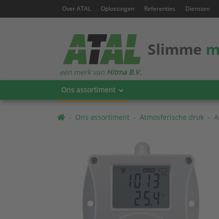
Over ATAL
Oplossingen
Referenties
Diensten
Slimme
m
een merk van
Hitma B.V.
Ons assortiment
Ons assortiment
Atmosferische druk
A