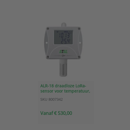
ALR-18 draadloze LoRa-
sensor voor temperatuur,
RV en atmosferische druk
SKU
8007342
Vanaf € 530,00