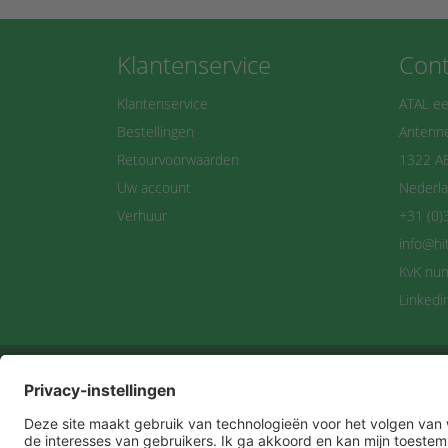
Klantenservice
Cont
Klantenservice
ATAL ee
Bestellingen
Antenne
Retourvoorwaarden
1322 A
Uw account
Nederl
Verhuur
+31 (0)
info@hi
KvK nu
Linkedi
Maan