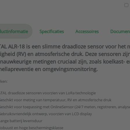
uctinformatie
Specificaties
Accessoires
Documen
AL ALR-18 is een slimme draadloze sensor voor het m
igheid (RV) en atmosferische druk. Deze sensoren zij
nauwkeurige metingen cruciaal zijn, zoals koelkast- 
nellapreventie en omgevingsmonitoring.
ken:
ATAL draadloze sensoren voorzien van LoRa technologie
Geschikt voor meting van temperatuur, RV en atmosferische druk
Geschikt voor toepassing met OnlineSensor (24/7 meten, registreren, analys
Gebruiksvriendelijk ontwerp, voorzien van LCD display
Lange batterij levensduur
Robuust en hoge beschermingsklasse