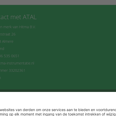
act met ATAL
n merk van Hitma B.V.
straat 26
B Almere
and
36 535 0651
tma-instrumentatie.nl
mmer 33202361
n
delijks op de hoogte blijven? Schrijf je dan n