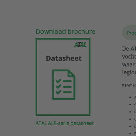
Download brochure
Prod
De AT
vocht
waar 
legio
Kenmer
ATAL ALR-serie datasheet