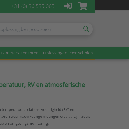
+31 (0) 36 535 0651
O2 meters/sensoren
Oplossingen voor scholen
peratuur, RV en atmosferische
 temperatuur, relatieve vochtigheid (RV) en
ctoren waar nauwkeurige metingen cruciaal zijn, zoals
ntie en omgevingsmonitoring.