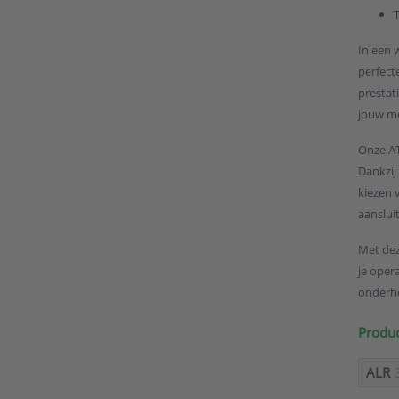
In een 
perfect
prestati
jouw m
Onze AT
Dankzij
kiezen 
aanslui
Met dez
je oper
onderho
Produc
ALR