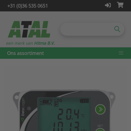
+31 (0)36 535 0651
een merk van
Hitma B.V.
Ons assortiment