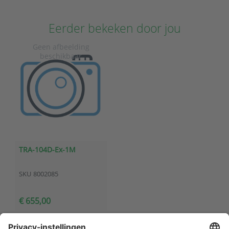
Eerder bekeken door jou
TRA-104D-Ex-1M
SKU
8002085
€ 655,00