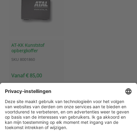
AT-KK Kunststof
opbergkoffer
SKU
8001860
Vanaf € 85,00
Klantenservice
Contact met ATAL