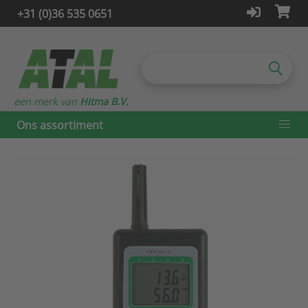
+31 (0)36 535 0651
een merk van
Hitma B.V.
Ons assortiment