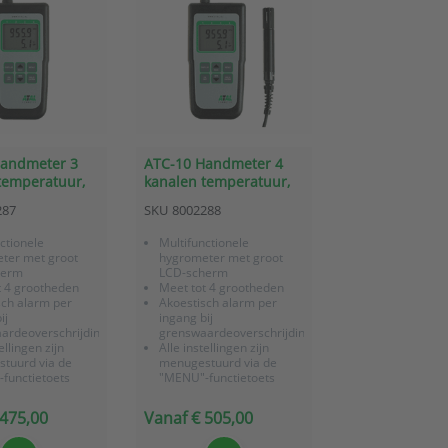
Handmeter 3
ATC-10 Handmeter 4
temperatuur,
kanalen temperatuur,
punt en
RV, dauwpunt en
287
SKU
8002288
ische druk
atmosferische druk
ctionele
Multifunctionele
ter met groot
hygrometer met groot
herm
LCD-scherm
t 4 grootheden
Meet tot 4 grootheden
sch alarm per
Akoestisch alarm per
ij
ingang bij
ardeoverschrijding
grenswaardeoverschrijding
ellingen zijn
Alle instellingen zijn
tuurd via de
menugestuurd via de
functietoets
"MENU"-functietoets
Inclusief
certificaat
fabriekscertificaat
 475,00
Vanaf € 505,00