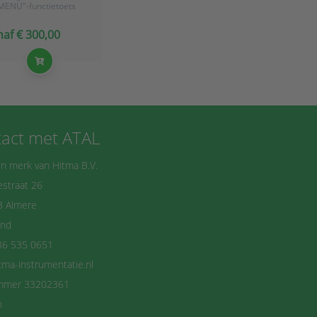
MENU"-functietoets
ncl. fabriekscertificaat
af € 300,00
act met ATAL
n merk van Hitma B.V.
straat 26
B Almere
and
36 535 0651
tma-instrumentatie.nl
mmer 33202361
n