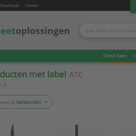
Downloads
Contact
eet
oplossingen
Direct naar:
C
ducten met label
ATC
an
5
Aanbevolen
teren op