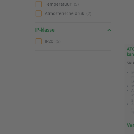
Temperatuur
Atmosferische druk
IP-klasse
IP20
ATC
kan
RV 
SKU
M
h
L
M
A
i
g
A
m
"
I
Van