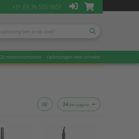
+31 (0) 36 535 0651
O2 meters/sensoren
Oplossingen voor scholen
24
per pagina