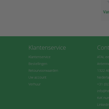
"
I
Van
Klantenservice
Cont
Klantenservice
ATAL ee
Bestellingen
Antenne
Retourvoorwaarden
1322 A
Uw account
Nederl
Verhuur
+31 (0)
info@hi
KvK nu
Linkedi