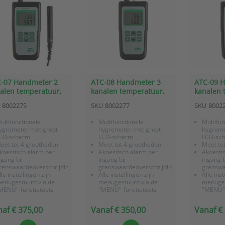
-07 Handmeter 2
ATC-08 Handmeter 3
ATC-09 
alen temperatuur,
kanalen temperatuur,
kanalen 
en dauwpunt
RV en dauwpunt
RV, dauw
8002275
SKU
8002277
SKU
8002
atmosfer
ultifunctionele
Multifunctionele
Multifun
ygrometer met groot
hygrometer met groot
hygrome
CD-scherm
LCD-scherm
LCD-sc
eet tot 4 grootheden
Meet tot 4 grootheden
Meet to
koestisch alarm per
Akoestisch alarm per
Akoesti
ngang bij
ingang bij
ingang b
renswaardeoverschrijding
grenswaardeoverschrijding
grenswa
lle instellingen zijn
Alle instellingen zijn
Alle inst
enugestuurd via de
menugestuurd via de
menuges
MENU"-functietoets
"MENU"-functietoets
"MENU"-
ncl. fabriekscertificaat
Inclusief
Inclusief
fabriekscertificaat
fabrieks
af € 375,00
Vanaf € 350,00
Vanaf €