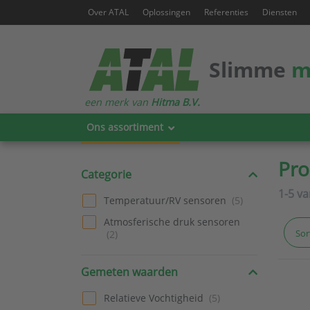
Over ATAL
Oplossingen
Referenties
Diensten
Slimme
m
een merk van
Hitma B.V.
Ons assortiment
Pro
Categorie
1-5
v
Temperatuur/RV sensoren
Atmosferische druk sensoren
Sor
Gemeten waarden
Relatieve Vochtigheid