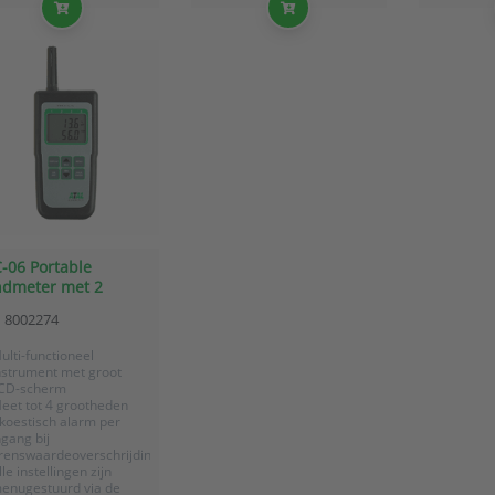
-06 Portable
dmeter met 2
angen voor
8002274
peratuur, RV en
wpunt sensoren
ulti-functioneel
nstrument met groot
CD-scherm
eet tot 4 grootheden
koestisch alarm per
ngang bij
renswaardeoverschrijding
lle instellingen zijn
enugestuurd via de