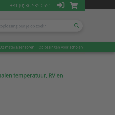
+31 (0) 36 535 0651
O2 meters/sensoren
Oplossingen voor scholen
alen temperatuur, RV en