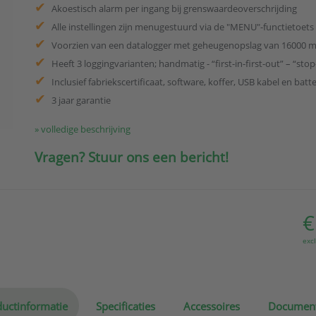
Akoestisch alarm per ingang bij grenswaardeoverschrijding
Alle instellingen zijn menugestuurd via de "MENU"-functietoets
Voorzien van een datalogger met geheugenopslag van 16000 
Heeft 3 loggingvarianten; handmatig - “first-in-first-out” – “stop
Inclusief fabriekscertificaat, software, koffer, USB kabel en batte
3 jaar garantie
» volledige beschrijving
Vragen? Stuur ons een bericht!
€
exc
uctinformatie
Specificaties
Accessoires
Documen