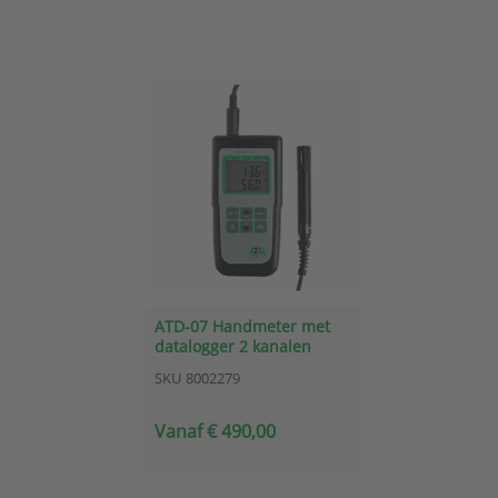
ATD-07 Handmeter met
datalogger 2 kanalen
temperatuur, RV en
SKU
8002279
dauwpunt
Vanaf € 490,00