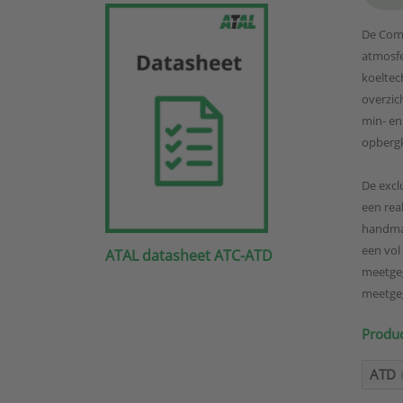
De Comm
atmosfe
koeltec
overzic
min- en
opbergk
De excl
een rea
handmat
een vol
ATAL datasheet ATC-ATD
meetgeg
meetgeg
Produc
ATD