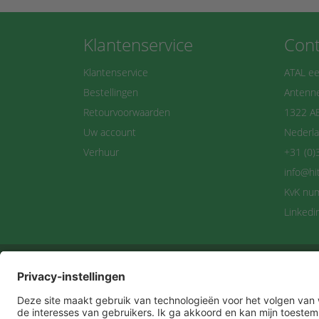
Klantenservice
Cont
Klantenservice
ATAL ee
Bestellingen
Antenne
Retourvoorwaarden
1322 A
Uw account
Nederl
Verhuur
+31 (0)
info@hi
KvK nu
Linkedi
Maan