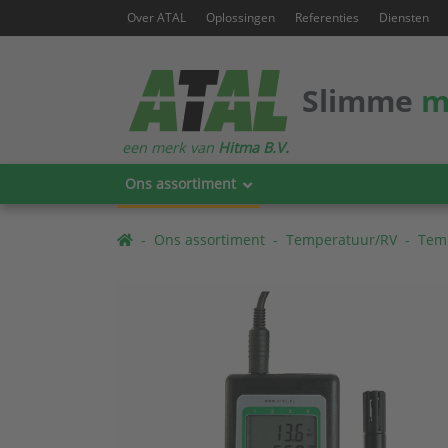
Over ATAL
Oplossingen
Referenties
Diensten
Slimme
m
een merk van
Hitma B.V.
Ons assortiment
Ons assortiment
Temperatuur/RV
Temp