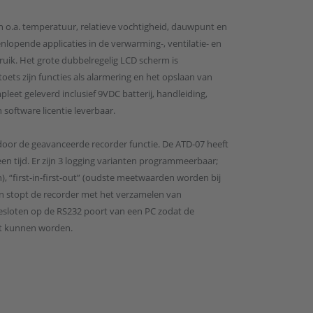
 o.a. temperatuur, relatieve vochtigheid, dauwpunt en
nlopende applicaties in de verwarming-, ventilatie- en
ruik. Het grote dubbelregelig LCD scherm is
oets zijn functies als alarmering en het opslaan van
 geleverd inclusief 9VDC batterij, handleiding,
 software licentie leverbaar.
or de geavanceerde recorder functie. De ATD-07 heeft
n tijd. Er zijn 3 logging varianten programmeerbaar;
 “first-in-first-out” (oudste meetwaarden worden bij
en stopt de recorder met het verzamelen van
sloten op de RS232 poort van een PC zodat de
kt kunnen worden.