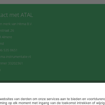
act met ATAL
n merk van Hitma B.V.
straat 26
B Almere
and
36 535 0651
tma-instrumentatie.nl
mmer 33202361
n
delijks op de hoogte blijven? Schrijf je dan n