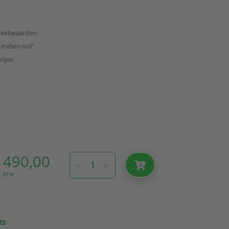
meetwaarden
-indien-vol”.
rijen
 490,00
l. BTW
ts