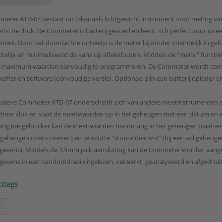
eter ATD-07 bestaat uit 2-kanaals lichtgewicht instrument voor meting van
rische druk. De Commeter is batterij gevoed en leent zich perfect voor uitee
hniek. Door het doordachte ontwerp is de meter bijzonder vriendelijk in geb
htelijk en minimaliseerd de kans op afleesfouten. Middels de "menu" functiet
 maximum waarden eenvoudig te programmeren. De Commeter wordt compleet
offer en software (eenvoudige versie). Optioneel zijn een batterij oplader en
usieve Commeter ATD-07 onderscheidt zich van andere meetinstrumenten do
ltime klok en slaat de meetwaarden op in het geheugen met een datum en ee
ig (de gebruiker kan de meetwaarden handmatig in het geheugen plaatsen),
 geheugen overschreven) en tenslotte “stop-indien-vol” (bij een vol geheug
evens). Middels de 3,5mm jack aansluiting kan de Commeter worden aange
evens in een handomdraai uitgelezen, verwerkt, geanalyseerd en afgedru
ttags
6