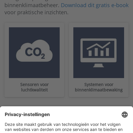
binnenklimaatbeheer.
Download dit gratis e-book
voor praktische inzichten.
Sensoren voor
Systemen voor
luchtkwaliteit
binnenklimaatbewaking
Klantenservice