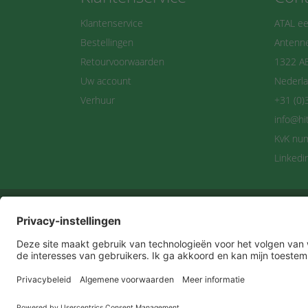
Klantenservice
ATAL ee
Bestellingen
Antenne
Retourvoorwaarden
1322 A
Uw account
Nederl
Verhuur
+31 (0)
info@hi
KvK nu
Linkedi
Maan