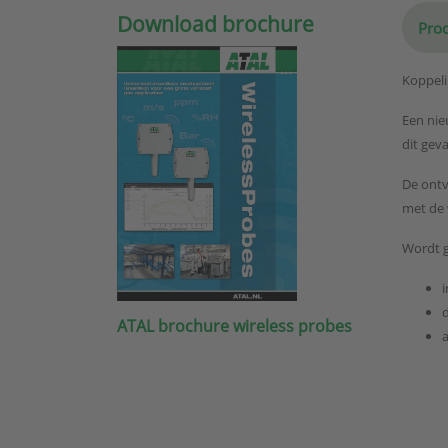
Download brochure
Prod
Koppeli
Een nie
dit gev
De ontv
met de 
Wordt g
i
ATAL brochure wireless probes