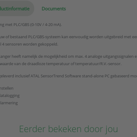
uctinformatie
Documents
ng met PLC/GBS (0-10V / 4-20 mA).
uw of bestaand PLC/GBS-systeem kan eenvoudig worden uitgebreid met ee
al 4 sensoren worden gekoppeld.
anger heeft namelijk de mogelijkheid om max. 4 analoge uitgangssignalen e
waarde van de draadloze temperatuur of temperatuur/R.V.-sensor.
eleverd inclusief ATAL SensorTrend Software stand-alone PC gebaseerd mon
nstellen
datalogging
alarmering
Eerder bekeken door jou