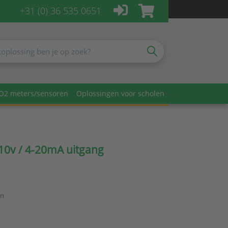
+31 (0) 36 535 0651
O2 meters/sensoren
Oplossingen voor scholen
10v / 4-20mA uitgang
en