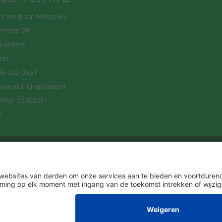
n merk van Hitma B.V.
straat 26
B Almere
and
36 535 0651
tma-instrumentatie.nl
mmer 33202361
n
delijks op de hoogte blijven? Schrijf je dan n
Ik ga akkoord met het
Privacybeleid
.