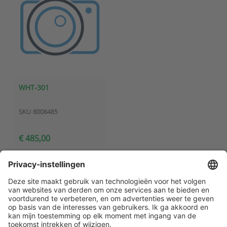
WHT-301
SKU
8008485
€ 485,00
Klantenservice
Contact met ATAL