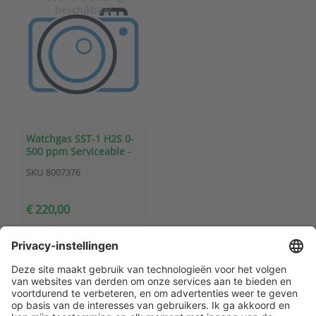
Watchgas SST-1 H2S 0-
500 ppm Serviceable -
SST1-H
SKU
8007376
€ 220,00
Klantenservice
Contact met ATAL