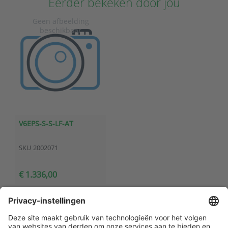
Eerder bekeken door jou
V6EPS-S-S-LF-AT
SKU
2002071
€ 1.336,00
Klantenservice