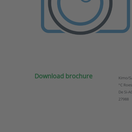
Download brochure
Kimo/Sa
°C Roes
De Si-A
27988