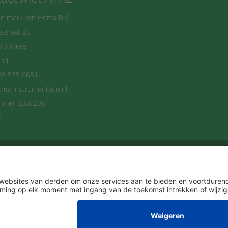
n merk van Hitma B.V.
straat 26
B Almere
and
36 535 0651
tma-instrumentatie.nl
mmer 33202361
n
delijks op de hoogte blijven? Schrijf je dan n
Ik ga akkoord met het
Privacybeleid
.