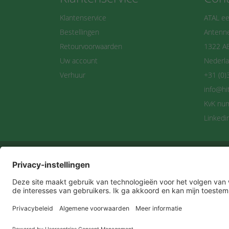
Klantenservice
ATAL ee
Bestellingen
Antenne
Retourvoorwaarden
1322 A
Uw account
Nederl
Verhuur
+31 (0)
info@hi
KvK nu
Linkedi
Maan