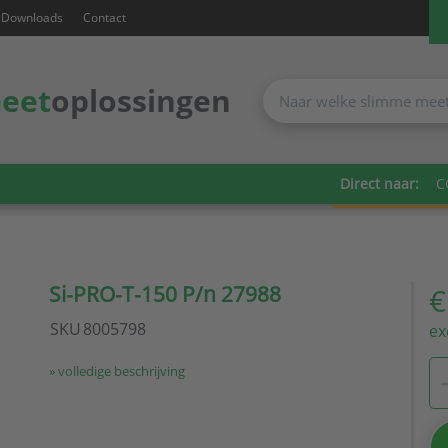
Downloads
Contact
eet
oplossingen
Direct naar:
C
Si-PRO-T-150 P/n 27988
€
SKU
8005798
ex
» volledige beschrijving