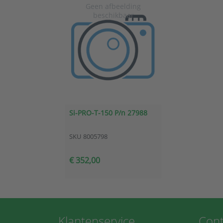
Si-PRO-T-150 P/n 27988
SKU
8005798
€ 352,00
Klantenservice
Cont