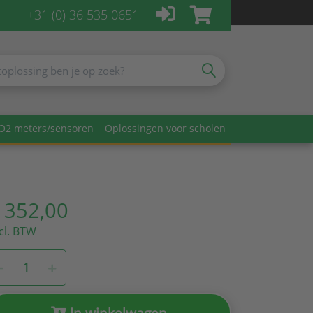
+31 (0) 36 535 0651
O2 meters/sensoren
Oplossingen voor scholen
 352,00
cl. BTW
In winkelwagen