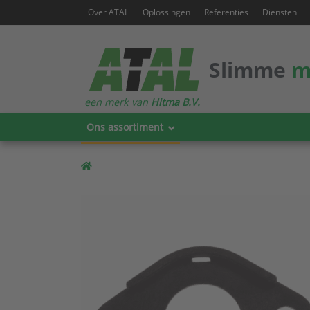
Over ATAL
Oplossingen
Referenties
Diensten
Slimme
m
een merk van
Hitma B.V.
Ons assortiment