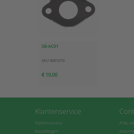
SB-AC01
SKU
8001670
€ 10,00
Klantenservice
Cont
Klantenservice
ATAL ee
Bestellingen
Antenne