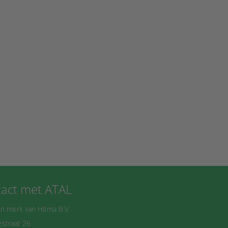
act met ATAL
n merk van Hitma B.V.
straat 26