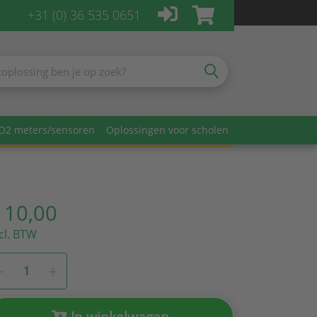
+31 (0) 36 535 0651
O2 meters/sensoren
Oplossingen voor scholen
 10,00
cl. BTW
In winkelwagen