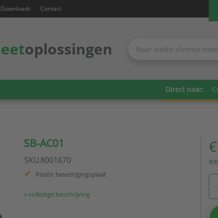
Downloads
Contact
eet
oplossingen
Direct naar:
C
SB-AC01
€
SKU
8001670
ex
Plastic bevestigingsplaat
» volledige beschrijving