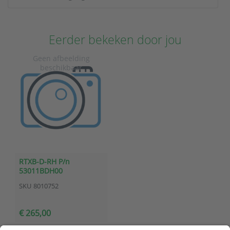
Eerder bekeken door jou
RTXB-D-RH P/n
53011BDH00
SKU
8010752
€ 265,00