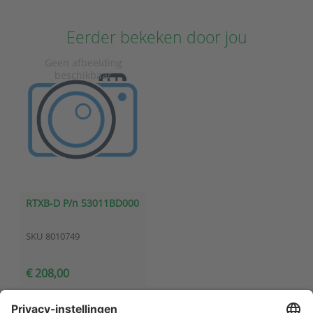
Eerder bekeken door jou
RTXB-D P/n 53011BD000
SKU
8010749
€ 208,00