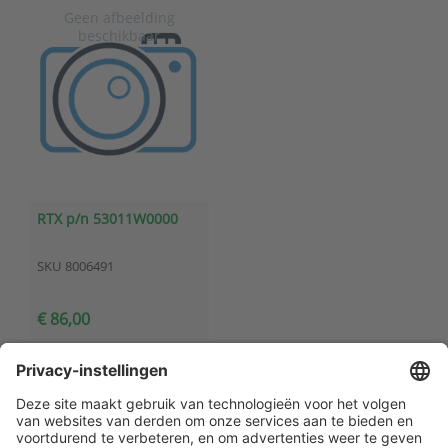
RTX p/n 53011W0000
SKU
8006491
€ 86,00
Klantenservice