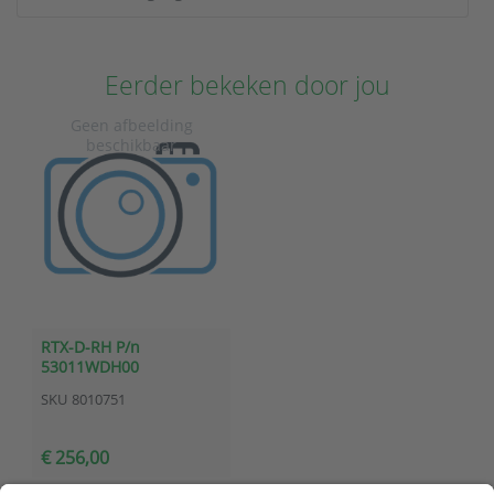
Eerder bekeken door jou
RTX-D-RH P/n
53011WDH00
SKU
8010751
€ 256,00