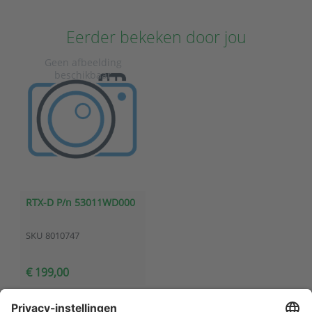
Eerder bekeken door jou
RTX-D P/n 53011WD000
SKU
8010747
€ 199,00