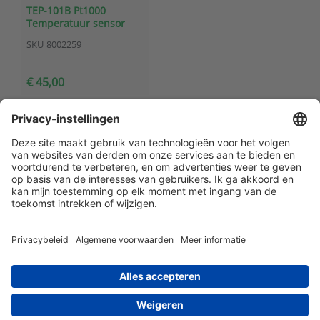
TEP-101B Pt1000
Temperatuur sensor
(voor ruimte metingen)
SKU
8002259
€ 45,00
Klantenservice
Contact met ATAL
Maandelijks op de hoogte blijven? Schrijf
je dan nu in!