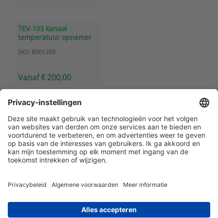
TEV-103 kanaal
temperatuur opnemer
(0-10V)
SKU
8001293
Vanaf € 200,00
Klantenservice
Contact met ATAL
Maandelijks op de hoogte blijven? Schrijf