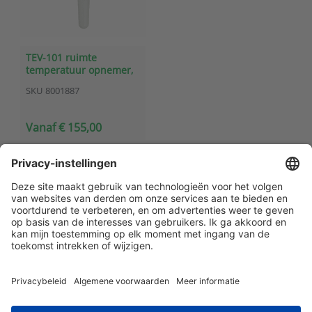
TEV-101 ruimte
temperatuur opnemer,
industrieel (0-10V)
SKU
8001887
Vanaf € 155,00
Klantenservice
Contact met ATAL