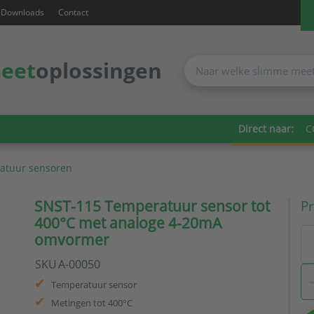
Downloads
Contact
eet
oplossingen
Direct naar:
C
atuur sensoren
SNST-115 Temperatuur sensor tot
Pr
400°C met analoge 4-20mA
omvormer
SKU
A-00050
Temperatuur sensor
Metingen tot 400°C