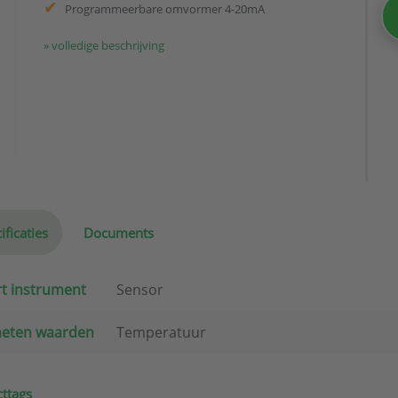
Programmeerbare omvormer 4-20mA
» volledige beschrijving
ificaties
Documents
t instrument
Sensor
eten waarden
Temperatuur
ttags