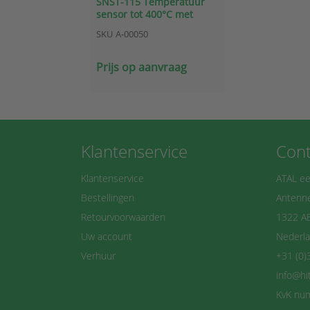
SNST-115 Temperatuur
sensor tot 400°C met
analoge 4-20mA
SKU
A-00050
omvormer
Prijs op aanvraag
Klantenservice
Cont
Klantenservice
ATAL ee
Bestellingen
Antenne
Retourvoorwaarden
1322 A
Uw account
Nederl
Verhuur
+31 (0)
info@hi
KvK nu