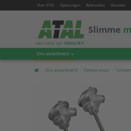
Over ATAL
Oplossingen
Referenties
Diensten
Slimme
m
een merk van
Hitma B.V.
Ons assortiment
Ons assortiment
Temperatuur
Temper