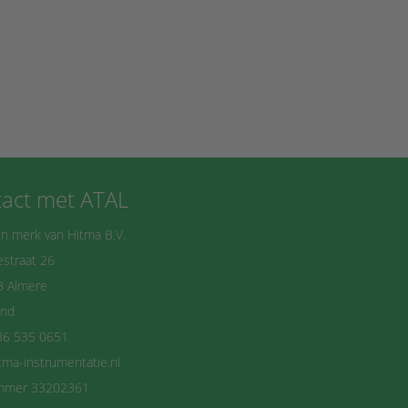
act met ATAL
n merk van Hitma B.V.
straat 26
B Almere
and
36 535 0651
tma-instrumentatie.nl
mmer 33202361