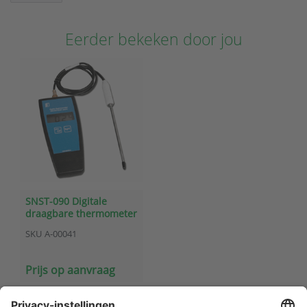
Eerder bekeken door jou
SNST-090 Digitale
draagbare thermometer
204C en 2004C
SKU
A-00041
Prijs op aanvraag