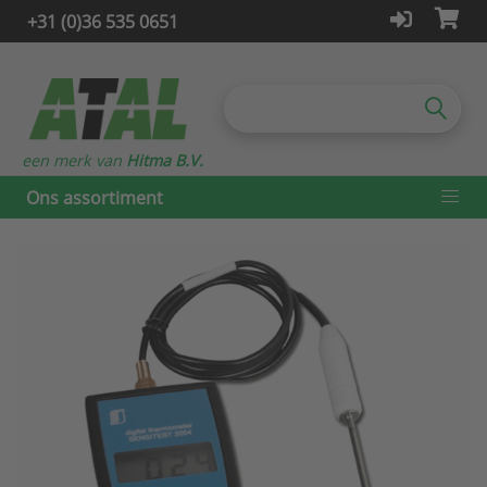
+31 (0)36 535 0651
een merk van
Hitma B.V.
Ons assortiment