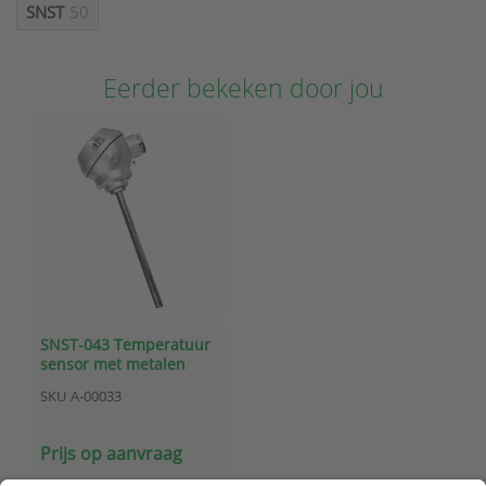
SNST
50
Eerder bekeken door jou
SNST-043 Temperatuur
sensor met metalen
aansluitkop
SKU
A-00033
Prijs op aanvraag