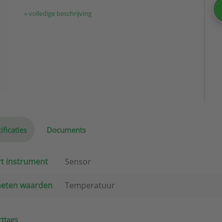
» volledige beschrijving
ificaties
Documents
t instrument
Sensor
eten waarden
Temperatuur
ttags