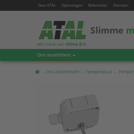
Over ATAL
Oplossingen
Referenties
Diensten
Slimme
m
een merk van
Hitma B.V.
Ons assortiment
Ons assortiment
Temperatuur
Temper