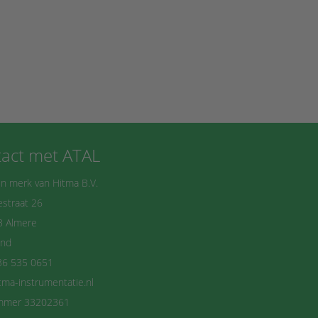
act met ATAL
n merk van Hitma B.V.
straat 26
B Almere
and
36 535 0651
tma-instrumentatie.nl
mmer 33202361