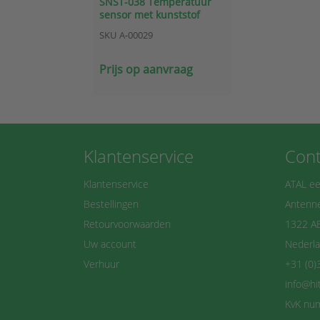
SNST-038 Temperatuur
sensor met kunststof
behuizing
SKU
A-00029
Prijs op aanvraag
Klantenservice
Cont
Klantenservice
ATAL ee
Bestellingen
Antenne
Retourvoorwaarden
1322 A
Uw account
Nederl
Verhuur
+31 (0)
info@hi
KvK nu